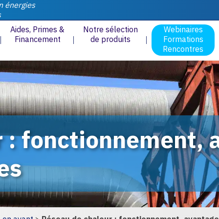
n énergies
s
Aides, Primes &
Notre sélection
Webinaires
Financement
de produits
Formations
Rencontres
 : fonctionnement, 
es