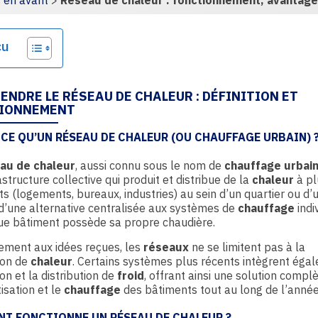
 en avant
>
Réseau de chaleur : fonctionnement, avantage
ge
çu
ENDRE LE RÉSEAU DE CHALEUR : DÉFINITION ET
IONNEMENT
-CE QU’UN RÉSEAU DE CHALEUR (OU CHAUFFAGE URBAIN) 
au de chaleur
, aussi connu sous le nom de
chauffage urbai
astructure collective qui produit et distribue de la
chaleur
à pl
s (logements, bureaux, industries) au sein d’un quartier ou d’un
t d’une alternative centralisée aux systèmes de
chauffage
indi
ue bâtiment possède sa propre chaudière.
ement aux idées reçues, les
réseaux
ne se limitent pas à la
ion de
chaleur
. Certains systèmes plus récents intègrent éga
on et la distribution de
froid
, offrant ainsi une solution compl
tisation et le
chauffage
des bâtiments tout au long de l’année
T FONCTIONNE UN RÉSEAU DE CHALEUR ?