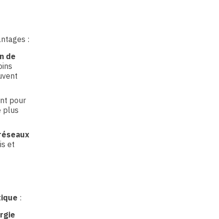
antages :
n de
ins
uvent
nt pour
e plus
réseaux
is et
tique
:
rgie