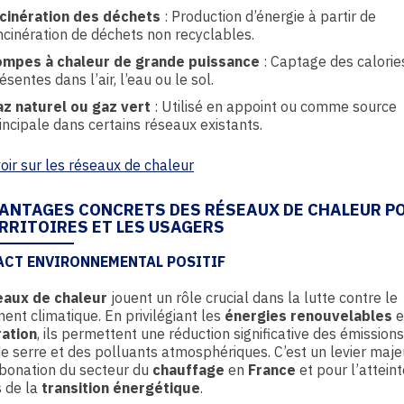
cinération des déchets
: Production d’énergie à partir de
incinération de déchets non recyclables.
mpes à chaleur de grande puissance
: Captage des calorie
ésentes dans l’air, l’eau ou le sol.
z naturel ou gaz vert
: Utilisé en appoint ou comme source
incipale dans certains réseaux existants.
oir sur les réseaux de chaleur
VANTAGES CONCRETS DES RÉSEAUX DE CHALEUR P
ERRITOIRES ET LES USAGERS
ACT ENVIRONNEMENTAL POSITIF
eaux de chaleur
jouent un rôle crucial dans la lutte contre le
nt climatique. En privilégiant les
énergies renouvelables
e
ation
, ils permettent une réduction significative des émission
de serre et des polluants atmosphériques. C’est un levier maj
rbonation du secteur du
chauffage
en
France
et pour l’attein
s de la
transition énergétique
.