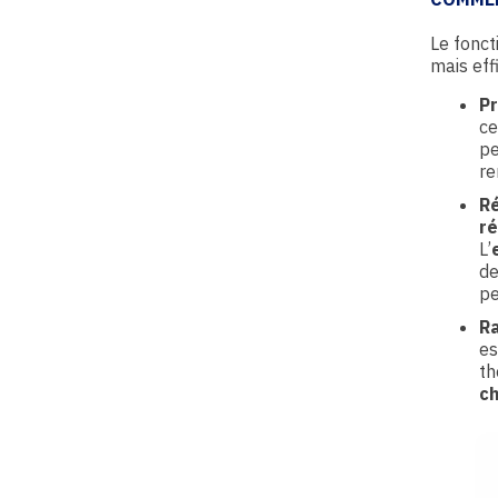
Le fonc
mais eff
Pr
ce
pe
re
Ré
ré
L’
de
pe
R
es
th
c