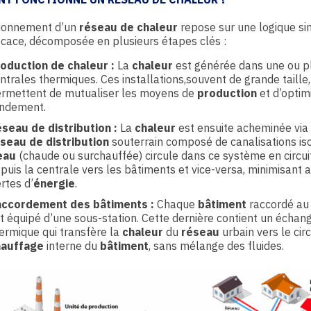
tionnement d’un
réseau de chaleur
repose sur une logique s
icace, décomposée en plusieurs étapes clés :
oduction de chaleur :
La
chaleur
est générée dans une ou p
ntrales thermiques. Ces installations,souvent de grande taille,
rmettent de mutualiser les moyens de
production
et d’optim
ndement.
seau de distribution :
La
chaleur
est ensuite acheminée via
seau de distribution
souterrain composé de canalisations iso
eau
(chaude ou surchauffée) circule dans ce système en circui
puis la centrale vers les bâtiments et vice-versa, minimisant ai
rtes d’
énergie
.
accordement des bâtiments :
Chaque
bâtiment
raccordé a
t équipé d’une sous-station. Cette dernière contient un échan
ermique qui transfère la
chaleur
du
réseau
urbain vers le circ
hauffage
interne du
bâtiment
, sans mélange des fluides.