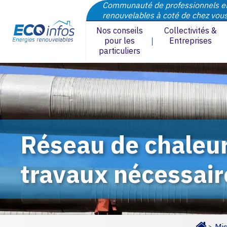
Communauté de professionnels e
renouvelables à coté de chez vou
Nos conseils
Collectivités &
pour les
Entreprises
particuliers
Réseau de chaleur
travaux nécessair