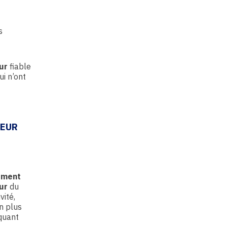
s
ur
fiable
ui n’ont
LEUR
ement
ur
du
vité,
n plus
quant