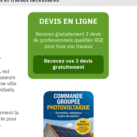
s et travaux nécessaires
DEVIS EN LIGNE
Recevez gratuitement 3 devis
de professionnels qualifiés RGE
pour tous vos travaux
?
Recevez vos 3 devis
gratuitement
n
, est
usieurs
e ville.
viduels,
lement la
ète pour
.