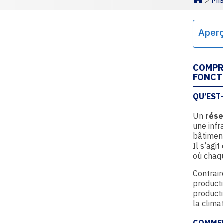
>
Mis
Homepa
Aper
COMPR
FONCT
QU’EST
Un
rése
une infr
bâtiment
Il s’agi
où chaq
Contrair
product
producti
la clima
COMMEN