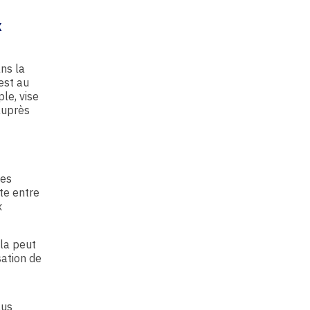
X
ns la
est au
le, vise
uprès
des
te entre
x
la peut
isation de
lus