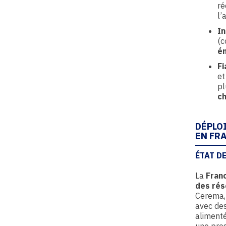
ré
l’
I
(
é
Fi
et
pl
c
DÉPLO
EN FR
ÉTAT D
La
Fran
des ré
Cerema,
avec des
aliment