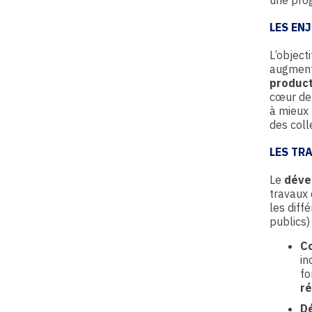
une prog
LES EN
L’objecti
augmenta
product
cœur de 
à mieux 
des coll
LES TR
Le
déve
travaux 
les diff
publics) 
Co
in
f
r
Dé