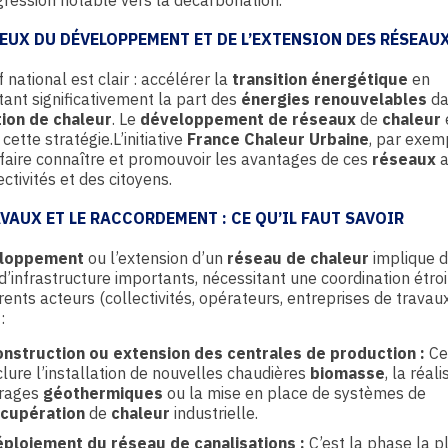
ression notable vers la décarbonation.
JEUX DU DÉVELOPPEMENT ET DE L’EXTENSION DES RÉSEAU
f national est clair : accélérer la
transition énergétique
en
nt significativement la part des
énergies renouvelables
da
ion de chaleur
. Le
développement de réseaux
de
chaleur
cette stratégie.L’initiative
France Chaleur Urbaine
, par exemp
faire connaître et promouvoir les avantages de ces
réseaux
a
ectivités et des citoyens.
AVAUX ET LE RACCORDEMENT : CE QU’IL FAUT SAVOIR
loppement
ou l’extension d’un
réseau de chaleur
implique 
d’infrastructure importants, nécessitant une coordination étroi
érents acteurs (collectivités, opérateurs, entreprises de travau
:
nstruction ou extension des centrales de production :
Ce
clure l’installation de nouvelles chaudières
biomasse
, la réal
orages
géothermiques
ou la mise en place de systèmes de
écupération
de
chaleur
industrielle.
ploiement du réseau de canalisations :
C’est la phase la p