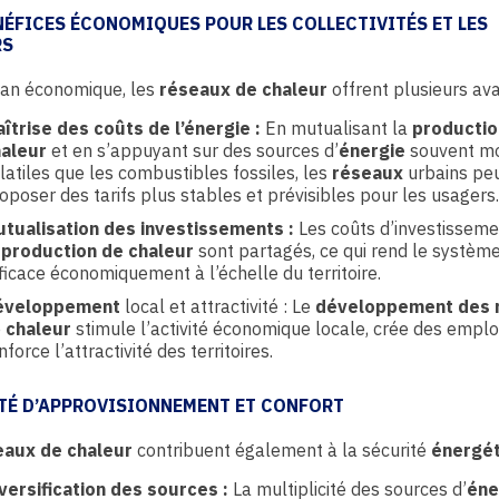
NÉFICES ÉCONOMIQUES POUR LES COLLECTIVITÉS ET LES
RS
lan économique, les
réseaux de chaleur
offrent plusieurs av
îtrise des coûts de l’énergie :
En mutualisant la
productio
aleur
et en s’appuyant sur des sources d’
énergie
souvent mo
latiles que les combustibles fossiles, les
réseaux
urbains pe
oposer des tarifs plus stables et prévisibles pour les usagers.
tualisation des investissements :
Les coûts d’investisseme
a
production de chaleur
sont partagés, ce qui rend le systèm
ficace économiquement à l’échelle du territoire.
éveloppement
local et attractivité : Le
développement des 
e
chaleur
stimule l’activité économique locale, crée des emplo
nforce l’attractivité des territoires.
TÉ D’APPROVISIONNEMENT ET CONFORT
eaux de chaleur
contribuent également à la sécurité
énergé
versification des sources :
La multiplicité des sources d’
éne