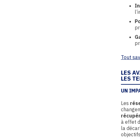
In
l’
Po
pr
Ga
pr
Tout sav
LES A
LES T
UN IMP
Les
rés
changeme
récupér
à effet 
la déca
objectif