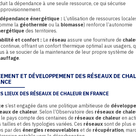
duit la dépendance à une seule ressource, ce qui sécurise
approvisionnement.
ndépendance énergétique :
L’utilisation de ressources locale
comme la
géothermie
ou la
biomasse
) renforce l’autonomie
nergétique
des territoires.
abilité et confort :
Le
réseau
assure une fourniture de
chale
 continue, offrant un confort thermique optimal aux usagers, q
us à se soucier de la maintenance de leur propre système de
hauffage
.
IEMENT ET DÉVELOPPEMENT DES RÉSEAUX DE CHA
ANCE
ES LIEUX DES RÉSEAUX DE CHALEUR EN FRANCE
ce
s’est engagée dans une politique ambitieuse de
développ
seaux
de
chaleur
. Selon l’Observatoire des
réseaux de chale
 le pays compte des centaines de
réseaux de chaleur
en acti
 tailles et des typologies variées. Ces
réseaux
sont de plus e
és par des
énergies renouvelables
et de
récupération
, mar