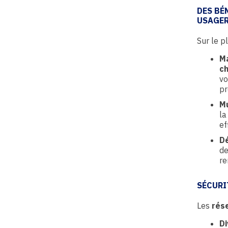
DES BÉ
USAGE
Sur le p
Ma
ch
vo
pr
Mu
l
ef
D
d
re
SÉCURI
Les
rés
Di