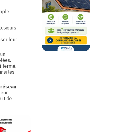
imple
lusieurs
iser leur
 un
lées.
t fermé,
nsi les
u
réseau
geur
uit de