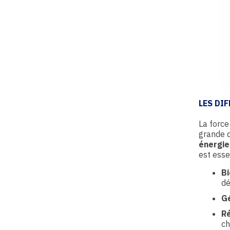
LES DI
La forc
grande d
énergie
est esse
Bi
dé
G
Ré
ch