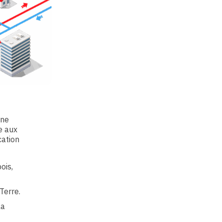
une
e aux
cation
ois,
Terre.
la