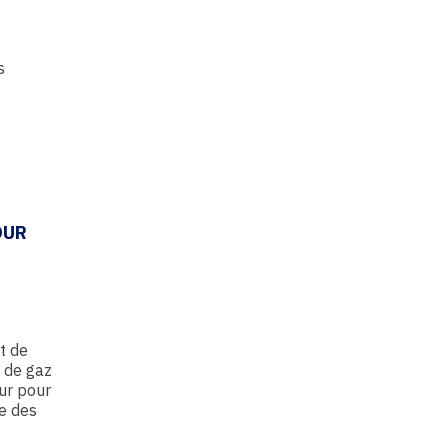
s
OUR
t de
s de gaz
eur pour
te des