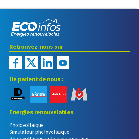
Eco infos énergies
Retrouvez-nous sur :
renouvelables
Ils parlent de nous :
Énergies renouvelables
Photovoltaïque
Simulateur photovoltaïque
Photovoltaïque autoconsommation