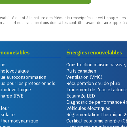
nsabilité quant à la nature des éléments renseignés sur cette page. Les
ervices et nous vous incitons donc à les contrôler avant de faire appel à 
enouvelables
Énergies renouvelables
que
Construction maison passive
photovoltaïque
Puits canadien
que autoconsommation
Ventilation (VMC)
ue pour les professionnels
Récupération eau de pluie
photovoltaïque
Traitement de l'eau et adouc
charge IRVE
Éclairage LED
Diagnostic de performance é
leur
Véhicules électriques
solaire
Réglementation Thermique 
u thermodynamique
Certificat économie énergie (C