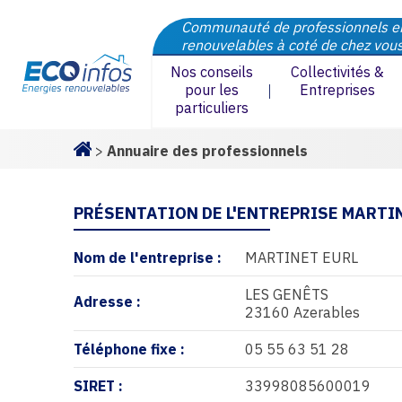
Communauté de professionnels e
renouvelables à coté de chez vou
Nos conseils
Collectivités &
pour les
Entreprises
particuliers
>
Annuaire des professionnels
Homepage
PRÉSENTATION DE L'ENTREPRISE MARTI
Nom de l'entreprise :
MARTINET EURL
LES GENÊTS
Adresse :
23160 Azerables
Téléphone fixe :
05 55 63 51 28
SIRET :
33998085600019