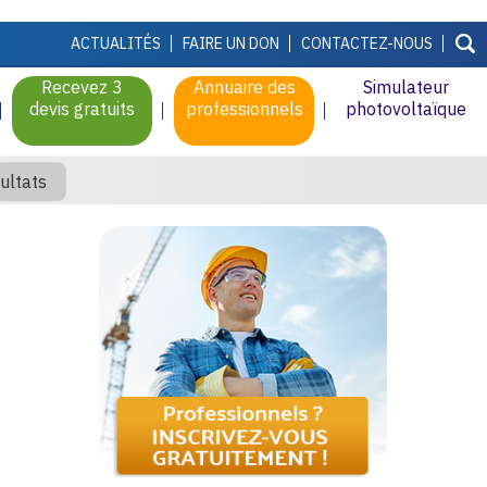
ACTUALITÉS
FAIRE UN DON
CONTACTEZ-NOUS
Recevez 3
Annuaire des
Simulateur
devis gratuits
professionnels
photovoltaïque
ultats