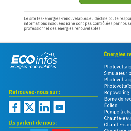
Le site les-energies-renouvelables.eu décline toute respo
informations indiquées ici ne sont pas contrôlées par nos s
professionnel des énergies renouvelables.
Énergies r
Photovoltaï
Eco infos énergies
Simulateur 
renouvelables
Photovoltaï
Photovoltaïq
Retrouvez-nous sur :
Repowering 
Borne de re
Éolien
Pompe à cha
Chauffe-eau 
Ils parlent de nous :
Chauffe-ea