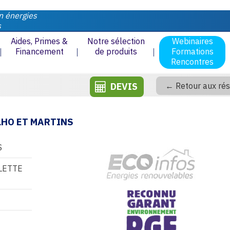
n énergies
s
Aides, Primes &
Notre sélection
Webinaires
Financement
de produits
Formations
Rencontres
DEVIS
← Retour aux rés
LHO ET MARTINS
S
LETTE