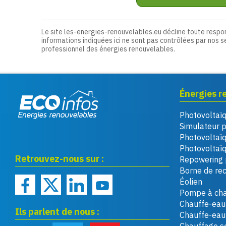
Le site les-energies-renouvelables.eu décline toute respo
informations indiquées ici ne sont pas contrôlées par nos s
professionnel des énergies renouvelables.
Énergies r
Photovoltaï
Eco infos énergies
Simulateur 
renouvelables
Photovoltaï
Photovoltaïq
Retrouvez-nous sur :
Repowering 
Borne de re
Éolien
Pompe à cha
Chauffe-eau 
Ils parlent de nous :
Chauffe-ea