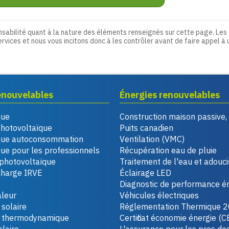
nsabilité quant à la nature des éléments renseignés sur cette page. Les
ervices et nous vous incitons donc à les contrôler avant de faire appel à 
enouvelables
Énergies renouvelables
que
Construction maison passive
photovoltaïque
Puits canadien
que autoconsommation
Ventilation (VMC)
ue pour les professionnels
Récupération eau de pluie
photovoltaïque
Traitement de l'eau et adouc
charge IRVE
Éclairage LED
Diagnostic de performance é
leur
Véhicules électriques
solaire
Réglementation Thermique 
u thermodynamique
Certificat économie énergie (C