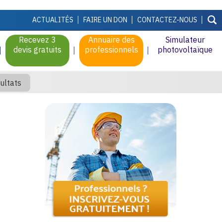
ACTUALITÉS
FAIRE UN DON
CONTACTEZ-NOUS
Recevez 3
Annuaire des
Simulateur
devis gratuits
professionnels
photovoltaïque
ultats