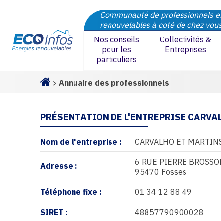
Communauté de professionnels e
renouvelables à coté de chez vou
Nos conseils
Collectivités &
pour les
Entreprises
particuliers
>
Annuaire des professionnels
Homepage
PRÉSENTATION DE L'ENTREPRISE CARVA
Nom de l'entreprise :
CARVALHO ET MARTIN
6 RUE PIERRE BROSSO
Adresse :
95470 Fosses
Téléphone fixe :
01 34 12 88 49
SIRET :
48857790900028