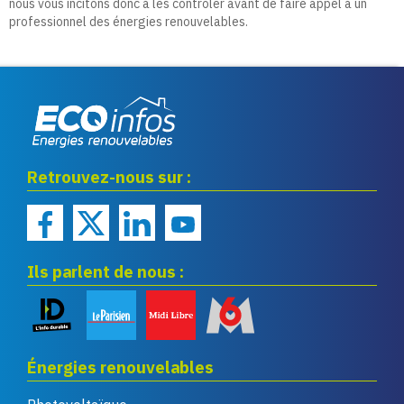
nous vous incitons donc à les contrôler avant de faire appel à un
professionnel des énergies renouvelables.
Eco infos énergies
Retrouvez-nous sur :
renouvelables
Ils parlent de nous :
Énergies renouvelables