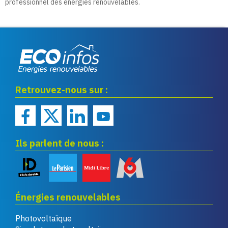
professionnel des énergies renouvelables.
Eco infos énergies
Retrouvez-nous sur :
renouvelables
Ils parlent de nous :
Énergies renouvelables
Photovoltaïque