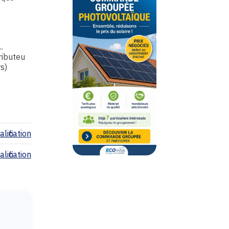
.
tributeu
rs)
lification
lification