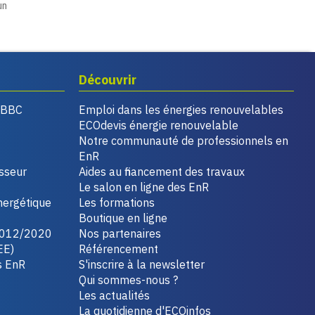
un
Découvrir
, BBC
Emploi dans les énergies renouvelables
ECOdevis énergie renouvelable
Notre communauté de professionnels en
EnR
isseur
Aides au financement des travaux
Le salon en ligne des EnR
nergétique
Les formations
Boutique en ligne
2012/2020
Nos partenaires
EE)
Référencement
s EnR
S'inscrire à la newsletter
Qui sommes-nous ?
Les actualités
La quotidienne d'ECOinfos