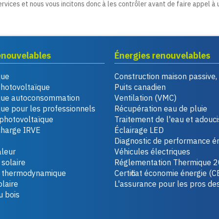
ervices et nous vous incitons donc à les contrôler avant de faire appel à 
enouvelables
Énergies renouvelables
que
Construction maison passive
photovoltaïque
Puits canadien
que autoconsommation
Ventilation (VMC)
ue pour les professionnels
Récupération eau de pluie
photovoltaïque
Traitement de l'eau et adouc
charge IRVE
Éclairage LED
Diagnostic de performance é
leur
Véhicules électriques
solaire
Réglementation Thermique 
u thermodynamique
Certificat économie énergie (C
laire
L'assurance pour les pros de
u bois