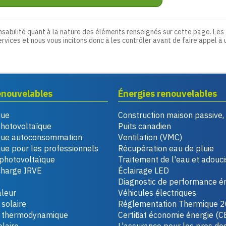
nsabilité quant à la nature des éléments renseignés sur cette page. Les
ervices et nous vous incitons donc à les contrôler avant de faire appel à 
enouvelables
Énergies renouvelables
que
Construction maison passive
photovoltaïque
Puits canadien
que autoconsommation
Ventilation (VMC)
ue pour les professionnels
Récupération eau de pluie
photovoltaïque
Traitement de l'eau et adouc
charge IRVE
Éclairage LED
Diagnostic de performance é
leur
Véhicules électriques
solaire
Réglementation Thermique 
u thermodynamique
Certificat économie énergie (C