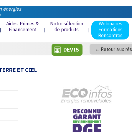
n énergies
s
Aides, Primes &
Notre sélection
Webinaires
Financement
de produits
Formations
Rencontres
DEVIS
← Retour aux rés
TERRE ET CIEL