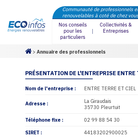
Communauté de professionnels e
renouvelables à coté de chez vou
Nos conseils
Collectivités &
pour les
Entreprises
particuliers
>
Annuaire des professionnels
Homepage
PRÉSENTATION DE L'ENTREPRISE ENTRE 
Nom de l'entreprise :
ENTRE TERRE ET CIEL
La Giraudais
Adresse :
35730 Pleurtuit
Téléphone fixe :
02 99 88 54 30
SIRET :
44183202900025