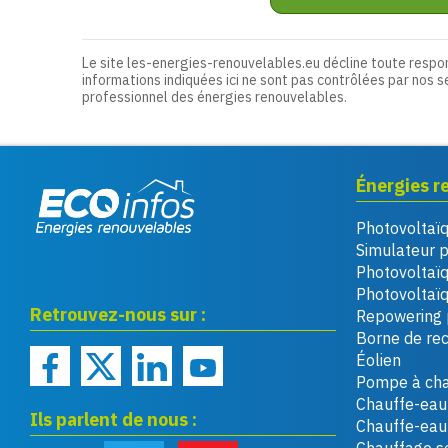
Le site les-energies-renouvelables.eu décline toute respo
informations indiquées ici ne sont pas contrôlées par nos s
professionnel des énergies renouvelables.
Énergies r
Photovoltaï
Eco infos énergies
Simulateur 
renouvelables
Photovoltaï
Photovoltaïq
Retrouvez-nous sur :
Repowering 
Borne de re
Éolien
Pompe à cha
Chauffe-eau 
Ils parlent de nous :
Chauffe-ea