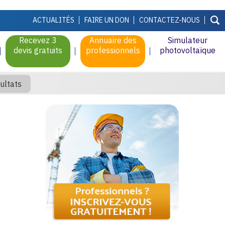
ACTUALITÉS
FAIRE UN DON
CONTACTEZ-NOUS
Recevez 3
Annuaire des
Simulateur
devis gratuits
professionnels
photovoltaïque
ultats