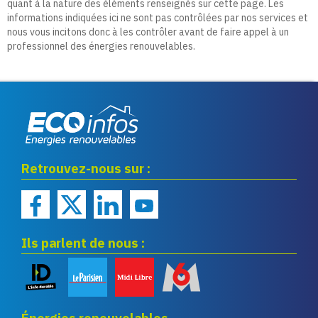
quant à la nature des éléments renseignés sur cette page. Les
informations indiquées ici ne sont pas contrôlées par nos services et
nous vous incitons donc à les contrôler avant de faire appel à un
professionnel des énergies renouvelables.
Eco infos énergies
Retrouvez-nous sur :
renouvelables
Ils parlent de nous :