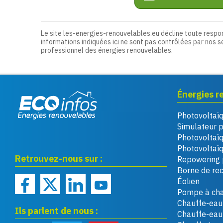
Le site les-energies-renouvelables.eu décline toute respo
informations indiquées ici ne sont pas contrôlées par nos s
professionnel des énergies renouvelables.
Énergies r
Photovoltaï
Eco infos énergies
Simulateur 
renouvelables
Photovoltaï
Photovoltaïq
Retrouvez-nous sur :
Repowering 
Borne de re
Éolien
Pompe à cha
Chauffe-eau 
Ils parlent de nous :
Chauffe-ea