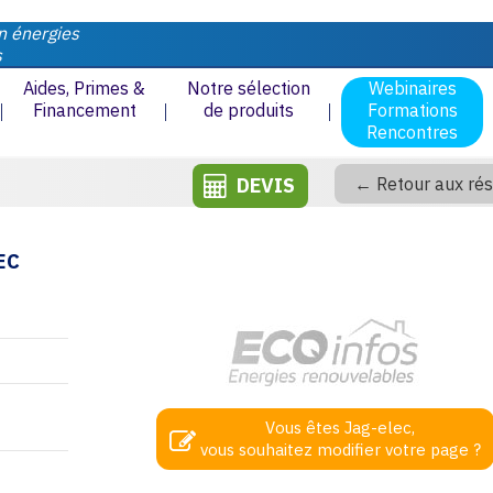
n énergies
s
Aides, Primes &
Notre sélection
Webinaires
Financement
de produits
Formations
Rencontres
DEVIS
← Retour aux rés
EC
Vous êtes Jag-elec,
vous souhaitez modifier votre page ?