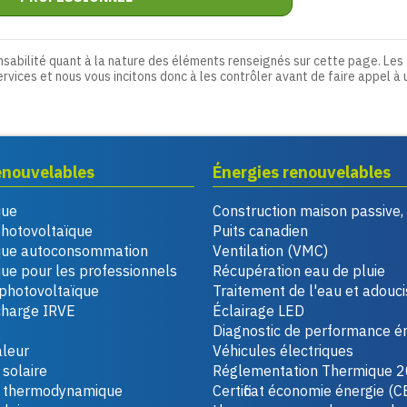
nsabilité quant à la nature des éléments renseignés sur cette page. Les
ervices et nous vous incitons donc à les contrôler avant de faire appel à 
enouvelables
Énergies renouvelables
que
Construction maison passive
photovoltaïque
Puits canadien
que autoconsommation
Ventilation (VMC)
ue pour les professionnels
Récupération eau de pluie
photovoltaïque
Traitement de l'eau et adouc
charge IRVE
Éclairage LED
Diagnostic de performance é
leur
Véhicules électriques
solaire
Réglementation Thermique 
u thermodynamique
Certificat économie énergie (C