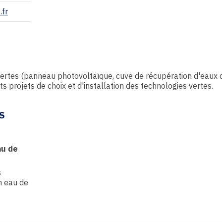
.fr
ertes (panneau photovoltaïque, cuve de récupération d'eaux d
 projets de choix et d'installation des technologies vertes.
S
au de
s
n eau de