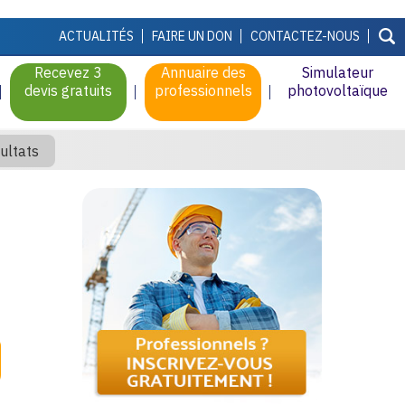
ACTUALITÉS
FAIRE UN DON
CONTACTEZ-NOUS
Recevez 3
Annuaire des
Simulateur
devis gratuits
professionnels
photovoltaïque
ultats