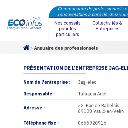
Communauté de professionnels e
renouvelables à coté de chez vou
Nos conseils
Collectivités &
pour les
Entreprises
particuliers
>
Annuaire des professionnels
Homepage
PRÉSENTATION DE L'ENTREPRISE JAG-EL
Nom de l'entreprise :
Jag-elec
Responsable :
Tahraoui Adel
32, Rue de Rabelais
Adresse :
69120 Vaulx-en-Velin
Téléphone fixe :
0666920916