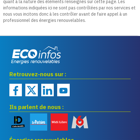
quant à la nature des éléments renseignés sur cette page. Les
informations indiquées ici ne sont pas contrôlées par nos services et
nous vous incitons donc à les contrôler avant de faire appel à un
professionnel des énergies renouvelables.
Eco infos énergies
Retrouvez-nous sur :
renouvelables
Ils parlent de nous :