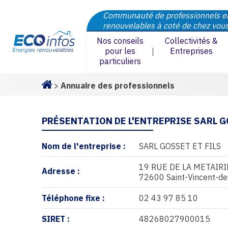
Communauté de professionnels e
renouvelables à coté de chez vou
Nos conseils
Collectivités &
pour les
Entreprises
particuliers
>
Annuaire des professionnels
Homepage
PRÉSENTATION DE L'ENTREPRISE SARL G
Nom de l'entreprise :
SARL GOSSET ET FILS
19 RUE DE LA METAIRI
Adresse :
72600 Saint-Vincent-de
Téléphone fixe :
02 43 97 85 10
SIRET :
48268027900015