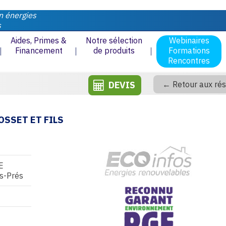
n énergies
s
Aides, Primes &
Notre sélection
Webinaires
Financement
de produits
Formations
Rencontres
DEVIS
← Retour aux rés
OSSET ET FILS
E
s-Prés