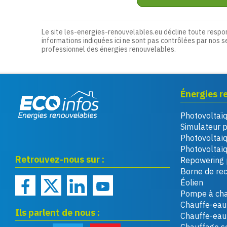
Le site les-energies-renouvelables.eu décline toute respo
informations indiquées ici ne sont pas contrôlées par nos s
professionnel des énergies renouvelables.
Énergies r
Photovoltaï
Eco infos énergies
Simulateur 
renouvelables
Photovoltaï
Photovoltaïq
Retrouvez-nous sur :
Repowering 
Borne de re
Éolien
Pompe à cha
Chauffe-eau 
Ils parlent de nous :
Chauffe-ea