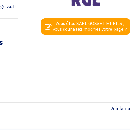
-gosset-
Vous êtes SARL GOSSET ET FILS ,
vous souhaitez modifier votre page ?
S
Voir la qua