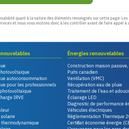
nsabilité quant à la nature des éléments renseignés sur cette page. Les
ervices et nous vous incitons donc à les contrôler avant de faire appel à 
enouvelables
Énergies renouvelables
que
Construction maison passive
photovoltaïque
Puits canadien
que autoconsommation
Ventilation (VMC)
ue pour les professionnels
Récupération eau de pluie
photovoltaïque
Traitement de l'eau et adouc
charge IRVE
Éclairage LED
Diagnostic de performance é
leur
Véhicules électriques
solaire
Réglementation Thermique 
u thermodynamique
Certificat économie énergie (C