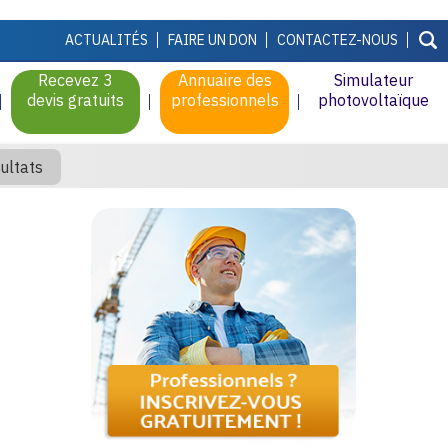
ACTUALITÉS
FAIRE UN DON
CONTACTEZ-NOUS
Recevez 3
Annuaire des
Simulateur
devis gratuits
professionnels
photovoltaïque
ultats