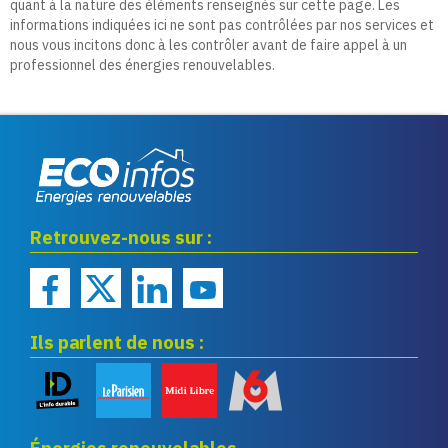
quant à la nature des éléments renseignés sur cette page. Les
informations indiquées ici ne sont pas contrôlées par nos services et
nous vous incitons donc à les contrôler avant de faire appel à un
professionnel des énergies renouvelables.
Eco infos énergies
Retrouvez-nous sur :
renouvelables
Ils parlent de nous :