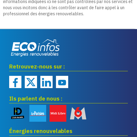
informations indiquées ici ne sont pas contrôlées par nos services et
nous vous incitons donc à les contrôler avant de faire appel à un
professionnel des énergies renouvelables.
Eco infos énergies
Retrouvez-nous sur :
renouvelables
Ils parlent de nous :
Énergies renouvelables