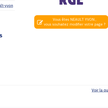
ult-yvon
Vous êtes NEAULT YVON ,
vous souhaitez modifier votre page ?
S
Voir la qua