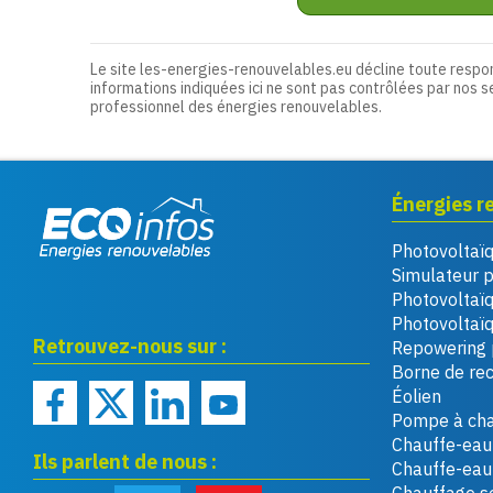
Le site les-energies-renouvelables.eu décline toute respo
informations indiquées ici ne sont pas contrôlées par nos s
professionnel des énergies renouvelables.
Énergies r
Photovoltaï
Eco infos énergies
Simulateur 
renouvelables
Photovoltaï
Photovoltaïq
Retrouvez-nous sur :
Repowering 
Borne de re
Éolien
Pompe à cha
Chauffe-eau 
Ils parlent de nous :
Chauffe-ea