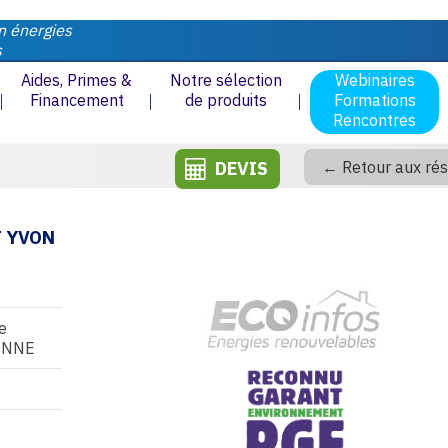
n énergies
s
Aides, Primes &
Notre sélection
Webinaires
Financement
de produits
Formations
Rencontres
DEVIS
← Retour aux rés
T YVON
e
ONNE