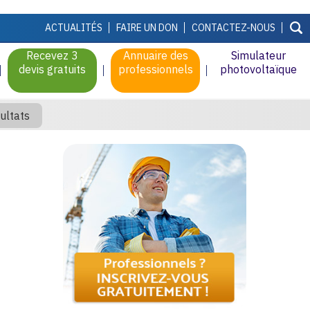
ACTUALITÉS
FAIRE UN DON
CONTACTEZ-NOUS
Recevez 3
Annuaire des
Simulateur
devis gratuits
professionnels
photovoltaïque
ultats