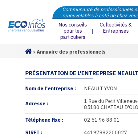
Communauté de professionnels e
renouvelables à coté de chez vou
Nos conseils
Collectivités &
pour les
Entreprises
particuliers
>
Annuaire des professionnels
Homepage
PRÉSENTATION DE L'ENTREPRISE NEAUL
Nom de l'entreprise :
NEAULT YVON
1 Rue du Petit Villeneuv
Adresse :
85180 CHATEAU D'OL
Téléphone fixe :
02 51 96 88 01
SIRET :
44197882200027