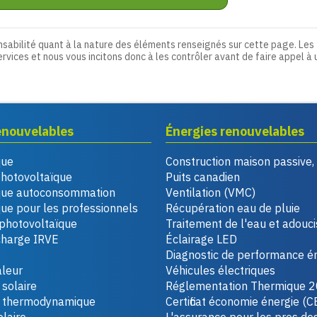
nsabilité quant à la nature des éléments renseignés sur cette page. Les
ervices et nous vous incitons donc à les contrôler avant de faire appel à 
enouvelables
Énergies renouvelables
que
Construction maison passive
photovoltaïque
Puits canadien
que autoconsommation
Ventilation (VMC)
ue pour les professionnels
Récupération eau de pluie
photovoltaïque
Traitement de l'eau et adouc
charge IRVE
Éclairage LED
Diagnostic de performance é
leur
Véhicules électriques
solaire
Réglementation Thermique 
u thermodynamique
Certificat économie énergie (C