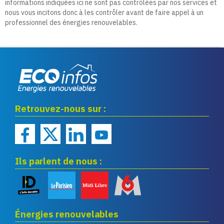
informations indiquées ici ne sont pas contrôlées par nos services et
nous vous incitons donc à les contrôler avant de faire appel à un
professionnel des énergies renouvelables.
Eco infos énergies
Retrouvez-nous sur :
renouvelables
Ils parlent de nous :
Énergies renouvelables