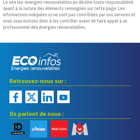
Le site les-energies-renouvelables.eu décline toute responsabilité
quant à la nature des éléments renseignés sur cette page. Les
informations indiquées ici ne sont pas contrôlées par nos services et
nous vous incitons donc à les contrôler avant de faire appel à un
professionnel des énergies renouvelables.
Eco infos énergies
Retrouvez-nous sur :
renouvelables
Ils parlent de nous :