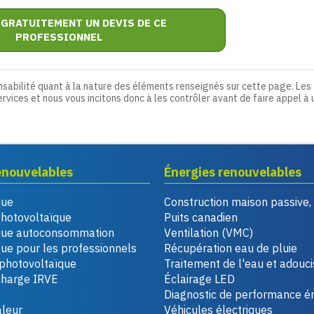
 GRATUITEMENT UN DEVIS DE CE
PROFESSIONNEL
nsabilité quant à la nature des éléments renseignés sur cette page. Les
ervices et nous vous incitons donc à les contrôler avant de faire appel à 
enouvelables
Énergies renouvelables
que
Construction maison passive
photovoltaïque
Puits canadien
que autoconsommation
Ventilation (VMC)
ue pour les professionnels
Récupération eau de pluie
photovoltaïque
Traitement de l'eau et adouc
charge IRVE
Éclairage LED
Diagnostic de performance é
leur
Véhicules électriques