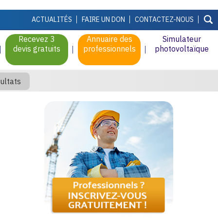
ACTUALITÉS
FAIRE UN DON
CONTACTEZ-NOUS
Recevez 3
Annuaire des
Simulateur
devis gratuits
professionnels
photovoltaïque
ultats