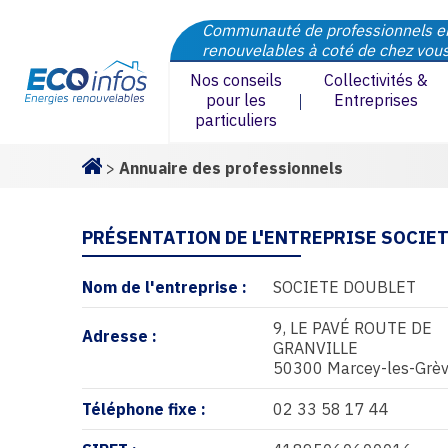
Communauté de professionnels e
renouvelables à coté de chez vou
Nos conseils
Collectivités &
pour les
Entreprises
particuliers
>
Annuaire des professionnels
Homepage
PRÉSENTATION DE L'ENTREPRISE SOCIE
Nom de l'entreprise :
SOCIETE DOUBLET
9, LE PAVÉ ROUTE DE
Adresse :
GRANVILLE
50300 Marcey-les-Grè
Téléphone fixe :
02 33 58 17 44