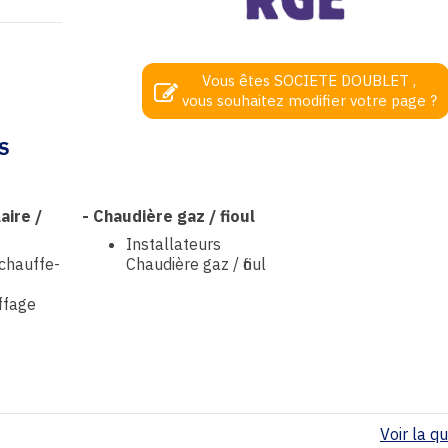
Vous êtes SOCIETE DOUBLET ,
vous souhaitez modifier votre page ?
S
aire /
-
Chaudière gaz / fioul
Installateurs
 chauffe-
Chaudière gaz / fioul
ffage
Voir la qua