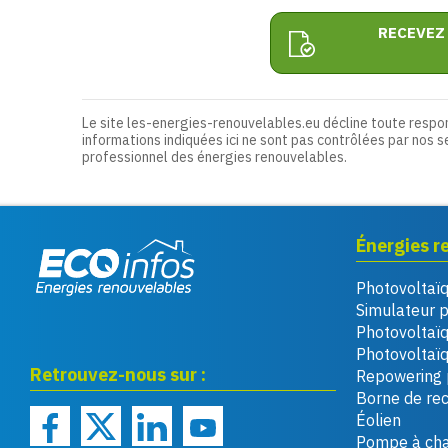
RECEVEZ
Le site les-energies-renouvelables.eu décline toute respo
informations indiquées ici ne sont pas contrôlées par nos s
professionnel des énergies renouvelables.
Énergies r
Photovoltaï
Eco infos énergies
Simulateur 
renouvelables
Photovoltaï
Photovoltaïq
Retrouvez-nous sur :
Repowering 
Borne de re
Éolien
Pompe à cha