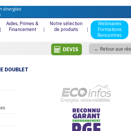
n énergies
s
Aides, Primes &
Notre sélection
Webinaires
Financement
de produits
Formations
Rencontres
DEVIS
← Retour aux rés
TE DOUBLET
ves