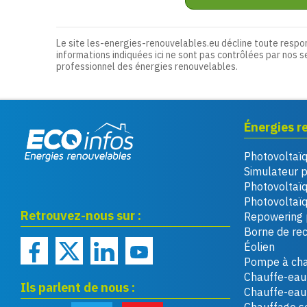
Le site les-energies-renouvelables.eu décline toute respo
informations indiquées ici ne sont pas contrôlées par nos s
professionnel des énergies renouvelables.
Énergies r
Photovoltaï
Eco infos énergies
Simulateur 
renouvelables
Photovoltaï
Photovoltaïq
Retrouvez-nous sur :
Repowering 
Borne de re
Éolien
Pompe à cha
Chauffe-eau 
Ils parlent de nous :
Chauffe-ea