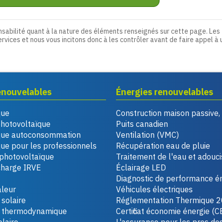
nsabilité quant à la nature des éléments renseignés sur cette page. Les
ervices et nous vous incitons donc à les contrôler avant de faire appel à 
enouvelables
Énergies renouvelables
que
Construction maison passive
photovoltaïque
Puits canadien
que autoconsommation
Ventilation (VMC)
ue pour les professionnels
Récupération eau de pluie
photovoltaïque
Traitement de l'eau et adouc
charge IRVE
Éclairage LED
Diagnostic de performance é
leur
Véhicules électriques
solaire
Réglementation Thermique 
u thermodynamique
Certificat économie énergie (C