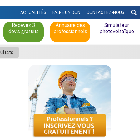
ACTUALITÉS
FAIRE UN DON
CONTACTEZ-NOUS
Recevez 3
Annuaire des
Simulateur
devis gratuits
professionnels
photovoltaïque
ultats