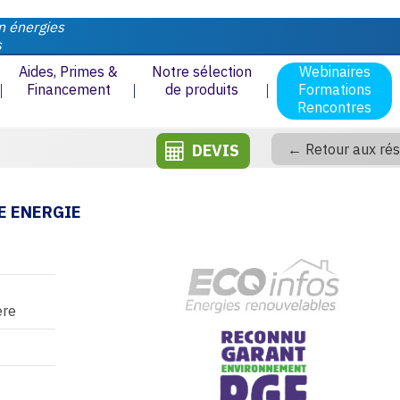
n énergies
s
Aides, Primes &
Notre sélection
Webinaires
Financement
de produits
Formations
Rencontres
DEVIS
← Retour aux rés
E ENERGIE
ère