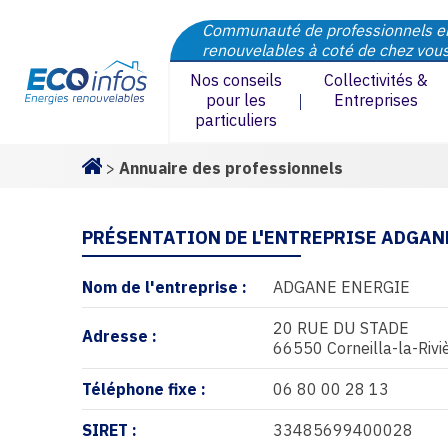
Communauté de professionnels e
renouvelables à coté de chez vou
Nos conseils
Collectivités &
pour les
Entreprises
particuliers
>
Annuaire des professionnels
Homepage
PRÉSENTATION DE L'ENTREPRISE ADGAN
Nom de l'entreprise :
ADGANE ENERGIE
20 RUE DU STADE
Adresse :
66550 Corneilla-la-Rivi
Téléphone fixe :
06 80 00 28 13
SIRET :
33485699400028