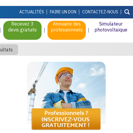
ACTUALITÉS
FAIRE UN DON
CONTACTEZ-NOUS
Recevez 3
Annuaire des
Simulateur
devis gratuits
professionnels
photovoltaïque
ultats