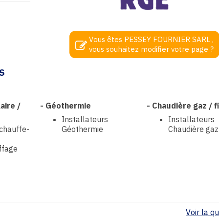
Vous êtes PESSEY FOURNIER SARL ,
vous souhaitez modifier votre page ?
S
aire /
-
Géothermie
-
Chaudière gaz / f
Installateurs
Installateurs
 chauffe-
Géothermie
Chaudière gaz /
ffage
Voir la qua