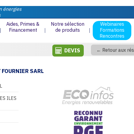
n énergies
s
Aides, Primes &
Notre sélection
Webinaires
Financement
de produits
Formations
Rencontres
DEVIS
← Retour aux rés
 FOURNIER SARL
L
ES ILES