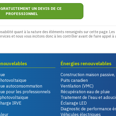
 GRATUITEMENT UN DEVIS DE CE
PROFESSIONNEL
nsabilité quant à la nature des éléments renseignés sur cette page. Les
ervices et nous vous incitons donc à les contrôler avant de faire appel à 
enouvelables
Énergies renouvelables
que
Construction maison passive
photovoltaïque
Puits canadien
que autoconsommation
Ventilation (VMC)
ue pour les professionnels
Récupération eau de pluie
photovoltaïque
Traitement de l'eau et adouc
charge IRVE
Éclairage LED
Diagnostic de performance é
leur
Véhicules électriques