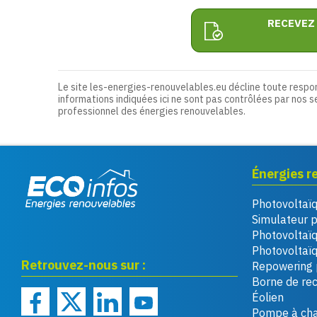
RECEVEZ
Le site les-energies-renouvelables.eu décline toute respo
informations indiquées ici ne sont pas contrôlées par nos s
professionnel des énergies renouvelables.
Énergies r
Photovoltaï
Eco infos énergies
Simulateur 
renouvelables
Photovoltaï
Photovoltaïq
Retrouvez-nous sur :
Repowering 
Borne de re
Éolien
Pompe à cha