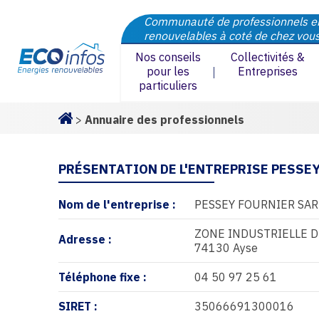
Communauté de professionnels e
renouvelables à coté de chez vou
Nos conseils
Collectivités &
pour les
Entreprises
particuliers
>
Annuaire des professionnels
Homepage
PRÉSENTATION DE L'ENTREPRISE PESSEY
Nom de l'entreprise :
PESSEY FOURNIER SAR
ZONE INDUSTRIELLE D
Adresse :
74130 Ayse
Téléphone fixe :
04 50 97 25 61
SIRET :
35066691300016