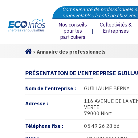
Communauté de professionnels e
renouvelables à coté de chez vou
Nos conseils
Collectivités &
pour les
Entreprises
particuliers
>
Annuaire des professionnels
Homepage
PRÉSENTATION DE L'ENTREPRISE GUILL
Nom de l'entreprise :
GUILLAUME BERNY
116 AVENUE DE LA VE
Adresse :
VERTE
79000 Niort
Téléphone fixe :
05 49 26 28 66