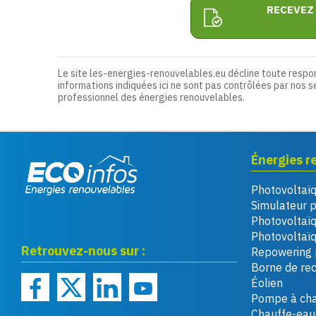
RECEVEZ
Le site les-energies-renouvelables.eu décline toute respo
informations indiquées ici ne sont pas contrôlées par nos s
professionnel des énergies renouvelables.
Énergies r
Photovoltaï
Eco infos énergies
Simulateur 
renouvelables
Photovoltaï
Photovoltaïq
Retrouvez-nous sur :
Repowering 
Borne de re
Éolien
Pompe à cha
Chauffe-eau 