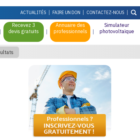
ACTUALITÉS
FAIRE UN DON
CONTACTEZ-NOUS
Recevez 3
Annuaire des
Simulateur
devis gratuits
professionnels
photovoltaïque
ultats