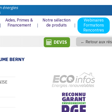
n énergies
s
Aides, Primes &
Notre sélection
Webinaires
Financement
de produits
Formations
Rencontres
DEVIS
← Retour aux rés
AUME BERNY
NISE