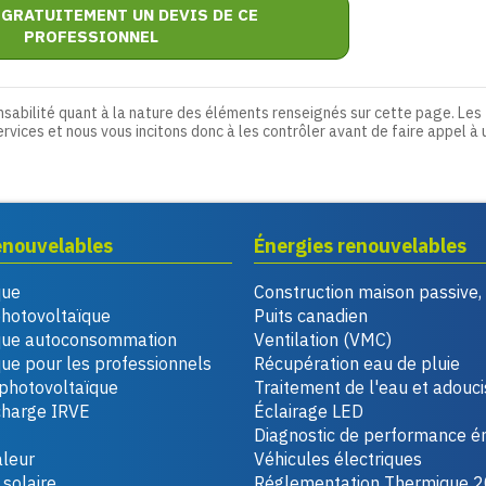
 GRATUITEMENT UN DEVIS DE CE
PROFESSIONNEL
nsabilité quant à la nature des éléments renseignés sur cette page. Les
ervices et nous vous incitons donc à les contrôler avant de faire appel à 
enouvelables
Énergies renouvelables
que
Construction maison passive
photovoltaïque
Puits canadien
que autoconsommation
Ventilation (VMC)
ue pour les professionnels
Récupération eau de pluie
photovoltaïque
Traitement de l'eau et adouc
charge IRVE
Éclairage LED
Diagnostic de performance é
leur
Véhicules électriques
solaire
Réglementation Thermique 