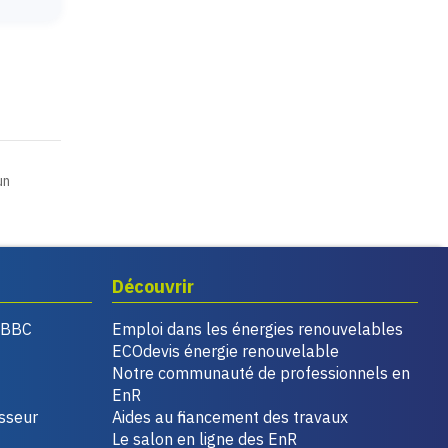
un
Découvrir
, BBC
Emploi dans les énergies renouvelables
ECOdevis énergie renouvelable
Notre communauté de professionnels en
EnR
isseur
Aides au financement des travaux
Le salon en ligne des EnR