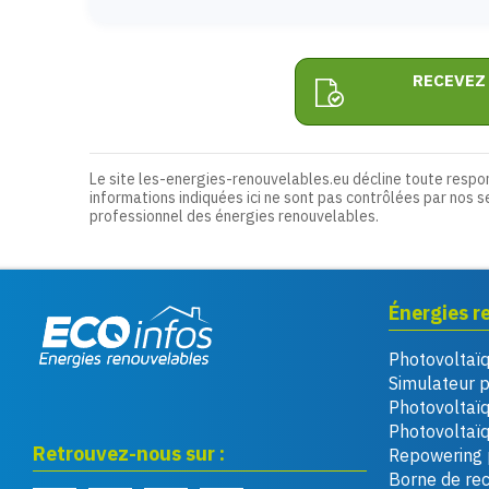
RECEVEZ
Le site les-energies-renouvelables.eu décline toute respo
informations indiquées ici ne sont pas contrôlées par nos s
professionnel des énergies renouvelables.
Énergies r
Photovoltaï
Eco infos énergies
Simulateur 
renouvelables
Photovoltaï
Photovoltaïq
Retrouvez-nous sur :
Repowering 
Borne de re