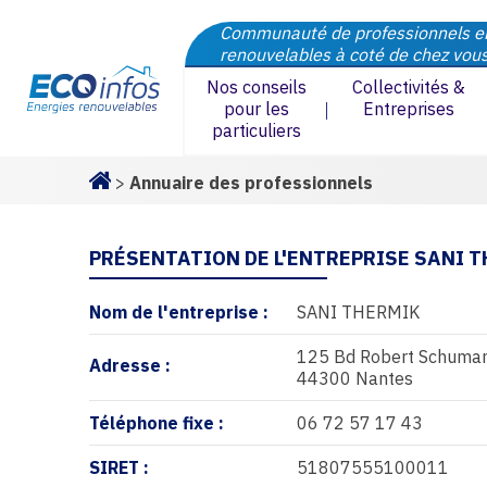
Communauté de professionnels e
renouvelables à coté de chez vou
Nos conseils
Collectivités &
pour les
Entreprises
particuliers
>
Annuaire des professionnels
Homepage
PRÉSENTATION DE L'ENTREPRISE SANI 
Nom de l'entreprise :
SANI THERMIK
125 Bd Robert Schuma
Adresse :
44300 Nantes
Téléphone fixe :
06 72 57 17 43
SIRET :
51807555100011