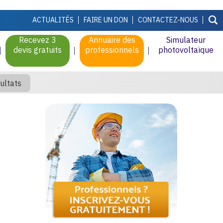
ACTUALITÉS
FAIRE UN DON
CONTACTEZ-NOUS
Recevez 3
Annuaire des
Simulateur
devis gratuits
professionnels
photovoltaïque
ultats