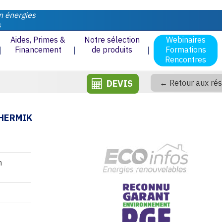
n énergies
s
Aides, Primes &
Notre sélection
Webinaires
Financement
de produits
Formations
Rencontres
DEVIS
← Retour aux rés
THERMIK
n