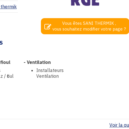
-thermik
Vous êtes SANI THERMIK ,
vous souhaitez modifier votre page ?
S
fioul
-
Ventilation
s
Installateurs
 / fioul
Ventilation
Voir la qua