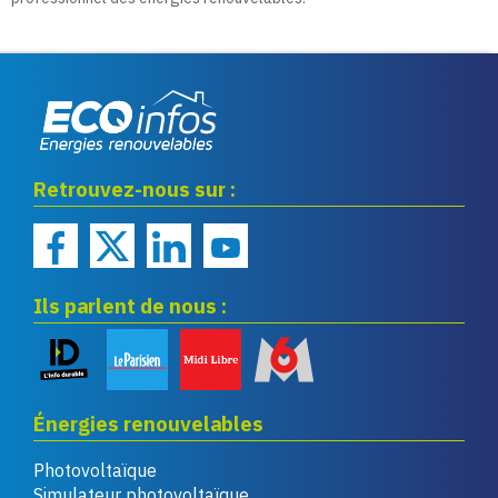
Eco infos énergies
Retrouvez-nous sur :
renouvelables
Ils parlent de nous :
Énergies renouvelables
Photovoltaïque
Simulateur photovoltaïque