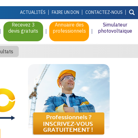
ACTUALITÉS
FAIRE UN DON
CONTACTEZ-NOUS
Recevez 3
Annuaire des
Simulateur
devis gratuits
professionnels
photovoltaïque
ultats