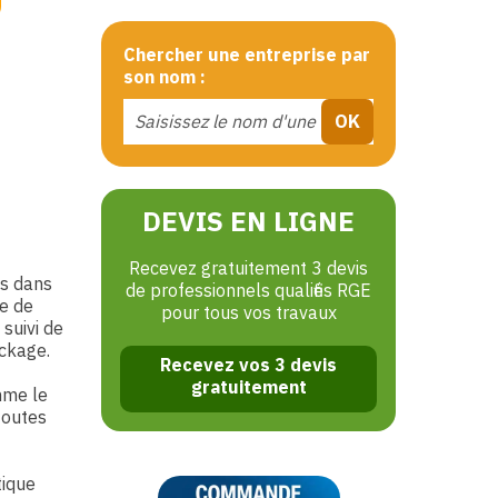
Chercher une entreprise par
son nom :
DEVIS EN LIGNE
Recevez gratuitement 3 devis
es dans
de professionnels qualifiés RGE
te de
pour tous vos travaux
 suivi de
ockage.
Recevez vos 3 devis
gratuitement
mme le
toutes
tique