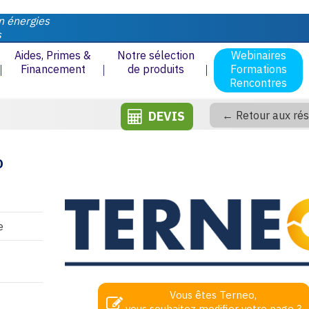
n énergies
s
Aides, Primes &
Notre sélection
Webinaires
Financement
de produits
Formations
Rencontres
DEVIS
← Retour aux rés
O
e
Vous êtes Terneo,
vous souhaitez modifier votre page ?