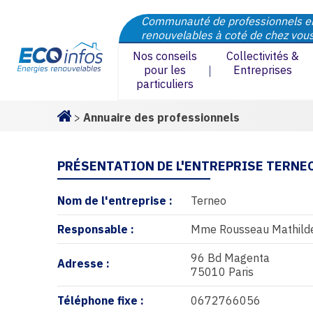
Communauté de professionnels e
renouvelables à coté de chez vou
Nos conseils
Collectivités &
pour les
Entreprises
particuliers
>
Annuaire des professionnels
Homepage
PRÉSENTATION DE L'ENTREPRISE TERNE
Nom de l'entreprise :
Terneo
Responsable :
Mme Rousseau Mathild
96 Bd Magenta
Adresse :
75010 Paris
Téléphone fixe :
0672766056