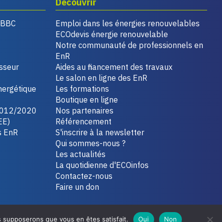
Découvrir
, BBC
Emploi dans les énergies renouvelables
ECOdevis énergie renouvelable
Notre communauté de professionnels en
EnR
isseur
Aides au financement des travaux
Le salon en ligne des EnR
nergétique
Les formations
Boutique en ligne
2012/2020
Nos partenaires
EE)
Référencement
s EnR
S'inscrire à la newsletter
Qui sommes-nous ?
Les actualités
La quotidienne d'ECOinfos
Contactez-nous
Faire un don
us supposerons que vous en êtes satisfait.
Oui
Non