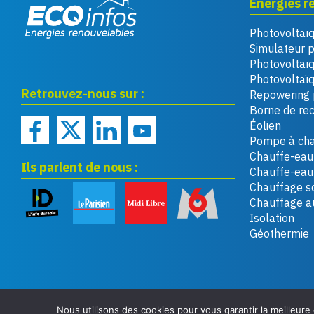
Énergies r
Photovoltaï
Eco infos énergies
Simulateur 
renouvelables
Photovoltaï
Photovoltaïq
Retrouvez-nous sur :
Repowering 
Borne de re
Éolien
Pompe à cha
Chauffe-eau 
Ils parlent de nous :
Chauffe-ea
Chauffage so
Chauffage a
Isolation
Géothermie
Nous utilisons des cookies pour vous garantir la meilleure