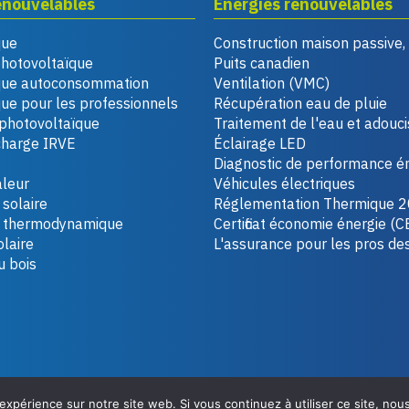
enouvelables
Énergies renouvelables
que
Construction maison passive
photovoltaïque
Puits canadien
que autoconsommation
Ventilation (VMC)
ue pour les professionnels
Récupération eau de pluie
photovoltaïque
Traitement de l'eau et adouc
charge IRVE
Éclairage LED
Diagnostic de performance é
leur
Véhicules électriques
solaire
Réglementation Thermique 
u thermodynamique
Certificat économie énergie (C
laire
L'assurance pour les pros de
u bois
 expérience sur notre site web. Si vous continuez à utiliser ce site, no