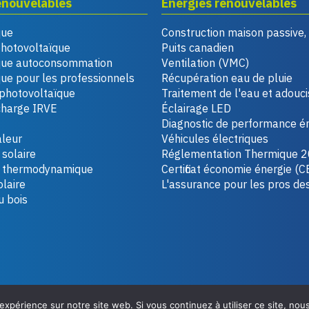
enouvelables
Énergies renouvelables
que
Construction maison passive
photovoltaïque
Puits canadien
que autoconsommation
Ventilation (VMC)
ue pour les professionnels
Récupération eau de pluie
photovoltaïque
Traitement de l'eau et adouc
charge IRVE
Éclairage LED
Diagnostic de performance é
leur
Véhicules électriques
solaire
Réglementation Thermique 
u thermodynamique
Certificat économie énergie (C
laire
L'assurance pour les pros de
u bois
 expérience sur notre site web. Si vous continuez à utiliser ce site, no