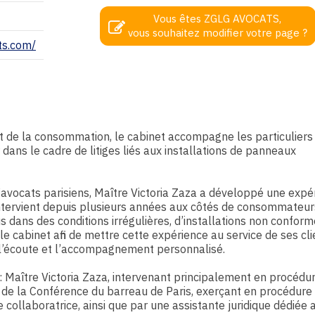
Vous êtes ZGLG AVOCATS,
vous souhaitez modifier votre page ?
ts.com/
t de la consommation, le cabinet accompagne les particuliers
 dans le cadre de litiges liés aux installations de panneaux
’avocats parisiens, Maître Victoria Zaza a développé une expé
intervient depuis plusieurs années aux côtés de consommateur
 dans des conditions irrégulières, d’installations non confor
e cabinet afin de mettre cette expérience au service de ses cli
s l’écoute et l’accompagnement personnalisé.
Maître Victoria Zaza, intervenant principalement en procédure
e de la Conférence du barreau de Paris, exerçant en procédure
 collaboratrice, ainsi que par une assistante juridique dédiée a