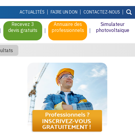
ACTUALITÉS
FAIRE UN DON
CONTACTEZ-NOUS
Recevez 3
Annuaire des
Simulateur
devis gratuits
professionnels
photovoltaïque
ultats