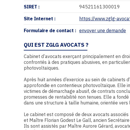
SIRET :
94521161300019
Site Internet :
https://www.zglg-avoca
Formulaire de contact :
envoyer une demande
QUI EST ZGLG AVOCATS ?
Cabinet d’avocats exerçant principalement en droi
confrontés à des pratiques abusives, en particulier
photovoltaïques.
Après huit années d’exercice au sein de cabinets d
approfondie en contentieux photovoltaïque. Elle 
victimes de démarchage abusif, de contrats conclus
promesses de rentabilité non tenues. Elle a fondé l
dans une structure à taille humaine, orientée ver
Le cabinet est composé de deux avocats associés : 
et Maître Florian Godest Le Gall, ancien Secrétair
Ils sont assistés par Maître Aurore Gérard, avocate