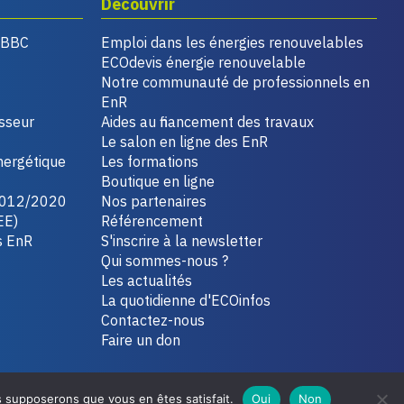
Découvrir
, BBC
Emploi dans les énergies renouvelables
ECOdevis énergie renouvelable
Notre communauté de professionnels en
EnR
isseur
Aides au financement des travaux
Le salon en ligne des EnR
nergétique
Les formations
Boutique en ligne
2012/2020
Nos partenaires
EE)
Référencement
s EnR
S'inscrire à la newsletter
Qui sommes-nous ?
Les actualités
La quotidienne d'ECOinfos
Contactez-nous
Faire un don
us supposerons que vous en êtes satisfait.
Oui
Non