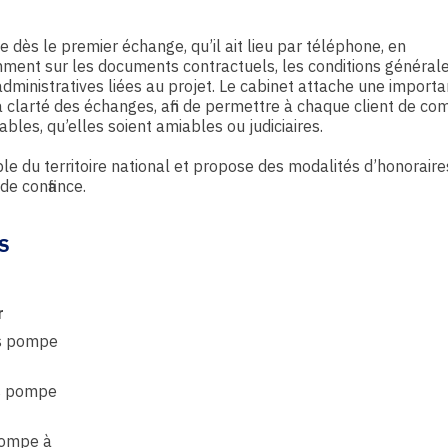
e dès le premier échange, qu’il ait lieu par téléphone, en
mment sur les documents contractuels, les conditions général
administratives liées au projet. Le cabinet attache une import
à la clarté des échanges, afin de permettre à chaque client de c
bles, qu’elles soient amiables ou judiciaires.
ble du territoire national et propose des modalités d’honoraire
e confiance.
S
r
rs pompe
rs pompe
pompe à