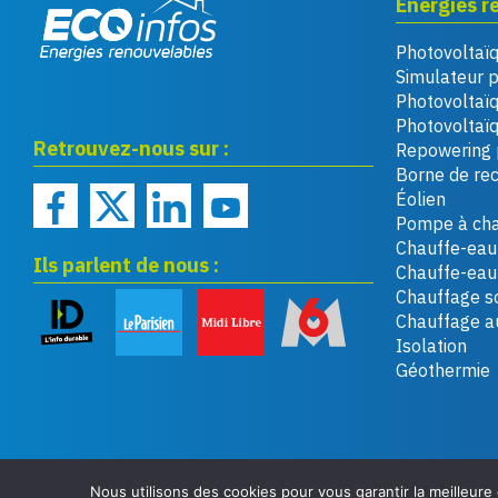
Énergies r
Photovoltaï
Eco infos énergies
Simulateur 
renouvelables
Photovoltaï
Photovoltaïq
Retrouvez-nous sur :
Repowering 
Borne de re
Éolien
Pompe à cha
Chauffe-eau 
Ils parlent de nous :
Chauffe-ea
Chauffage so
Chauffage a
Isolation
Géothermie
Nous utilisons des cookies pour vous garantir la meilleure