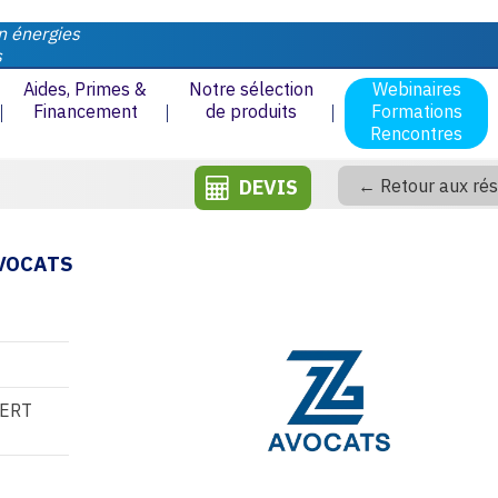
n énergies
s
Aides, Primes &
Notre sélection
Webinaires
Financement
de produits
Formations
Rencontres
DEVIS
← Retour aux rés
AVOCATS
BERT