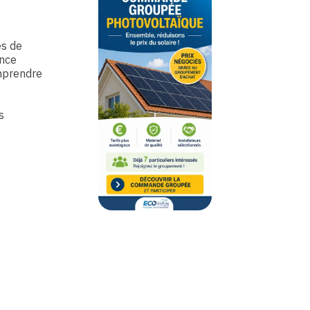
es de
ance
omprendre
s