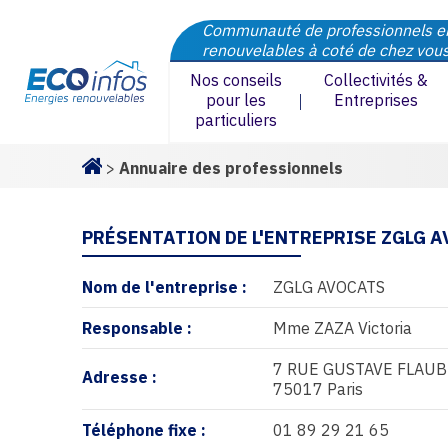
Communauté de professionnels e
renouvelables à coté de chez vou
Nos conseils
Collectivités &
pour les
Entreprises
particuliers
>
Annuaire des professionnels
Homepage
PRÉSENTATION DE L'ENTREPRISE ZGLG 
Nom de l'entreprise :
ZGLG AVOCATS
Responsable :
Mme ZAZA Victoria
7 RUE GUSTAVE FLAU
Adresse :
75017 Paris
Téléphone fixe :
01 89 29 21 65