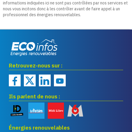
informations indiquées ici ne sont pas contrôlées par nos services et
nous vous incitons donc à les contrôler avant de faire appel à un
professionnel des énergies renouvelables.
Eco infos énergies
Retrouvez-nous sur :
renouvelables
Ils parlent de nous :
Énergies renouvelables