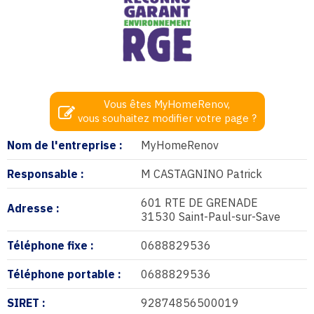
Vous êtes MyHomeRenov,
vous souhaitez modifier votre page ?
Nom de l'entreprise :
MyHomeRenov
Responsable :
M CASTAGNINO Patrick
601 RTE DE GRENADE
Adresse :
31530 Saint-Paul-sur-Save
Téléphone fixe :
0688829536
Téléphone portable :
0688829536
SIRET :
92874856500019