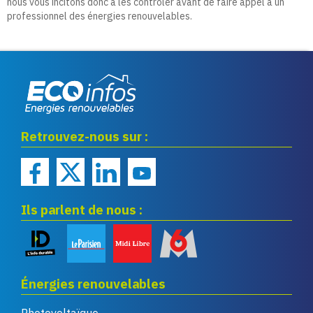
nous vous incitons donc à les contrôler avant de faire appel à un
professionnel des énergies renouvelables.
Eco infos énergies
Retrouvez-nous sur :
renouvelables
Ils parlent de nous :
Énergies renouvelables