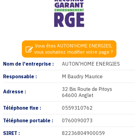
Vous êtes AUTON'HOME ENERGIES,
vous souhaitez modifier votre page ?
Nom de l'entreprise :
AUTON'HOME ENERGIES
Responsable :
M Baudry Maurice
32 Bis Route de Pitoys
Adresse :
64600 Anglet
Téléphone fixe :
0559310762
Téléphone portable :
0760090073
SIRET :
82236804900059