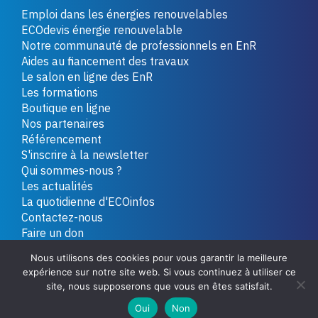
Emploi dans les énergies renouvelables
ECOdevis énergie renouvelable
Notre communauté de professionnels en EnR
Aides au financement des travaux
Le salon en ligne des EnR
Les formations
Boutique en ligne
Nos partenaires
Référencement
S'inscrire à la newsletter
Qui sommes-nous ?
Les actualités
La quotidienne d'ECOinfos
Contactez-nous
Faire un don
Nous utilisons des cookies pour vous garantir la meilleure
expérience sur notre site web. Si vous continuez à utiliser ce
Copyright 2026 - Tous droits réservés
Plan du site
site, nous supposerons que vous en êtes satisfait.
Mentions légales
Politique de confidentialité
Oui
Non
Conditions générales de vente
Contactez-nous