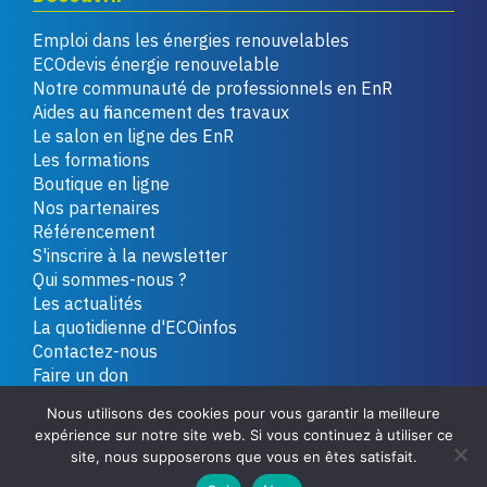
Emploi dans les énergies renouvelables
ECOdevis énergie renouvelable
Notre communauté de professionnels en EnR
Aides au financement des travaux
Le salon en ligne des EnR
Les formations
Boutique en ligne
Nos partenaires
Référencement
S'inscrire à la newsletter
Qui sommes-nous ?
Les actualités
La quotidienne d'ECOinfos
Contactez-nous
Faire un don
Nous utilisons des cookies pour vous garantir la meilleure
expérience sur notre site web. Si vous continuez à utiliser ce
Copyright 2026 - Tous droits réservés
Plan du site
site, nous supposerons que vous en êtes satisfait.
Mentions légales
Politique de confidentialité