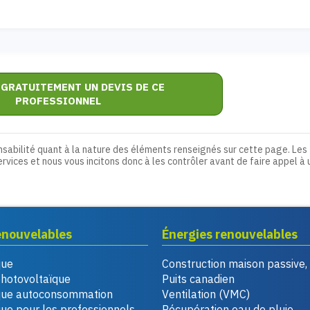
 GRATUITEMENT UN DEVIS DE CE
PROFESSIONNEL
nsabilité quant à la nature des éléments renseignés sur cette page. Les
ervices et nous vous incitons donc à les contrôler avant de faire appel à 
enouvelables
Énergies renouvelables
que
Construction maison passive
photovoltaïque
Puits canadien
que autoconsommation
Ventilation (VMC)
ue pour les professionnels
Récupération eau de pluie