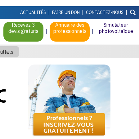
ACTUALITÉS
FAIRE UN DON
CONTACTEZ-NOUS
Recevez 3
Annuaire des
Simulateur
devis gratuits
professionnels
photovoltaïque
ultats