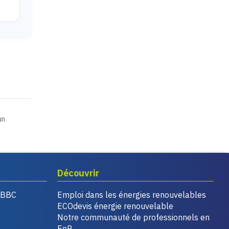
un
Découvrir
, BBC
Emploi dans les énergies renouvelables
ECOdevis énergie renouvelable
Notre communauté de professionnels en
EnR