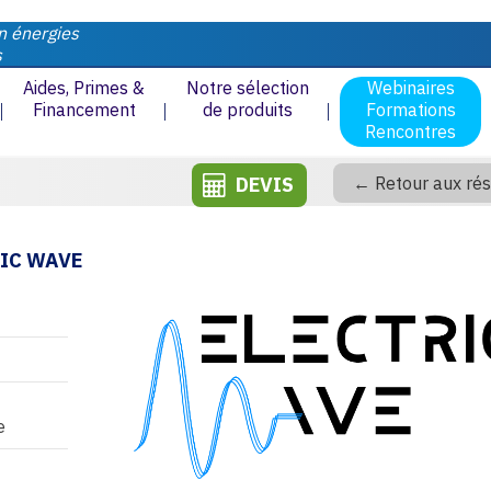
n énergies
s
Aides, Primes &
Notre sélection
Webinaires
Financement
de produits
Formations
Rencontres
DEVIS
← Retour aux rés
RIC WAVE
e