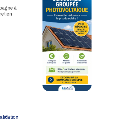
mpagne à
retien
lification