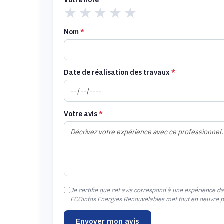
Votre note
*
★
★
★
★
★
Nom
*
Date de réalisation des travaux
*
Votre avis
*
Je certifie que cet avis correspond à une expérience d
ECOinfos Energies Renouvelables met tout en oeuvre pou
Envoyer mon avis