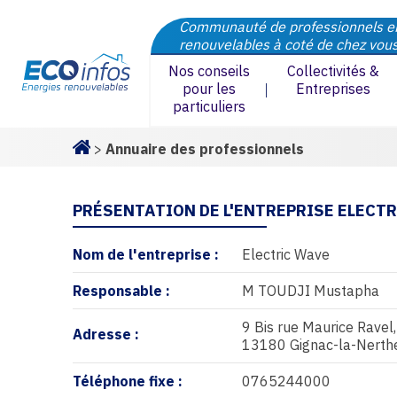
Communauté de professionnels e
renouvelables à coté de chez vou
Nos conseils
Collectivités &
pour les
Entreprises
particuliers
>
Annuaire des professionnels
Homepage
PRÉSENTATION DE L'ENTREPRISE ELECT
Nom de l'entreprise :
Electric Wave
Responsable :
M TOUDJI Mustapha
9 Bis rue Maurice Ravel,
Adresse :
13180 Gignac-la-Nerth
Téléphone fixe :
0765244000