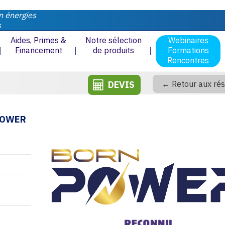
n énergies
s
Aides, Primes &
Notre sélection
Webinaires
Financement
de produits
Formations
Rencontres
DEVIS
← Retour aux rés
POWER