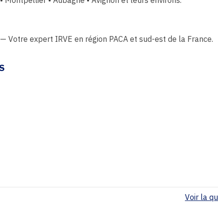
 • Montpellier • Aubagne • Avignon et leurs environs.
 — Votre expert IRVE en région PACA et sud-est de la France.
S
Voir la qua