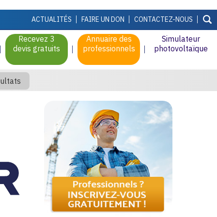
ACTUALITÉS
FAIRE UN DON
CONTACTEZ-NOUS
Recevez 3
Annuaire des
Simulateur
devis gratuits
professionnels
photovoltaïque
ultats