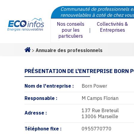
Communauté de professionnels e
renouvelables à coté de chez vou
Nos conseils
Collectivités &
pour les
Entreprises
particuliers
>
Annuaire des professionnels
Homepage
PRÉSENTATION DE L'ENTREPRISE BORN 
Nom de l'entreprise :
Born Power
Responsable :
M Camps Florian
137 Rue Breteuil
Adresse :
13006 Marseille
Téléphone fixe :
0955770770