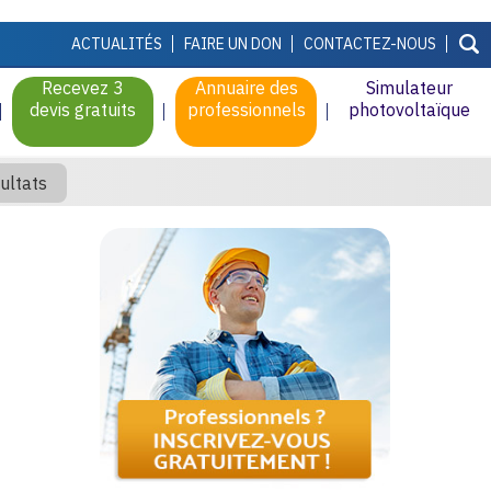
ACTUALITÉS
FAIRE UN DON
CONTACTEZ-NOUS
Recevez 3
Annuaire des
Simulateur
devis gratuits
professionnels
photovoltaïque
ultats