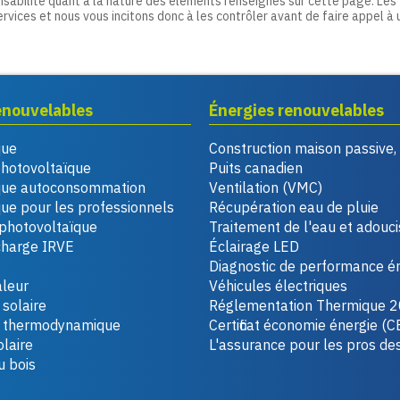
nsabilité quant à la nature des éléments renseignés sur cette page. Les
ervices et nous vous incitons donc à les contrôler avant de faire appel à 
enouvelables
Énergies renouvelables
que
Construction maison passive
photovoltaïque
Puits canadien
que autoconsommation
Ventilation (VMC)
ue pour les professionnels
Récupération eau de pluie
photovoltaïque
Traitement de l'eau et adouc
charge IRVE
Éclairage LED
Diagnostic de performance é
leur
Véhicules électriques
solaire
Réglementation Thermique 
u thermodynamique
Certificat économie énergie (C
laire
L'assurance pour les pros de
u bois