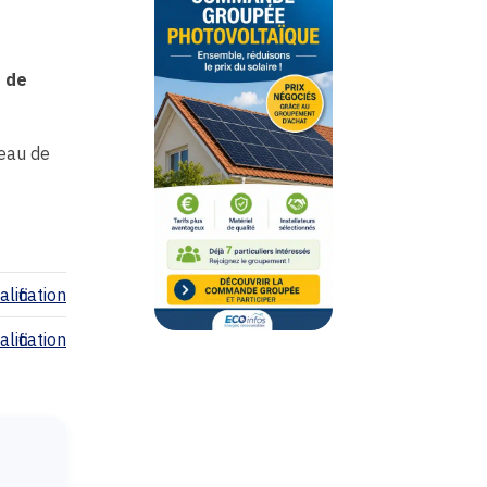
 de
eau de
lification
lification