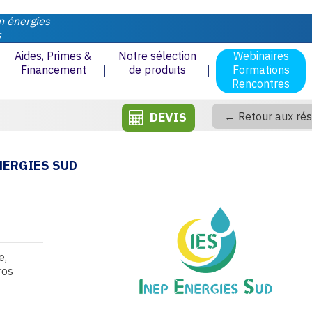
n énergies
s
Aides, Primes &
Notre sélection
Webinaires
Financement
de produits
Formations
Rencontres
DEVIS
← Retour aux rés
NERGIES SUD
e,
ros