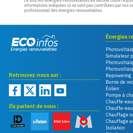
Le site les-energies-renouvelables.eu décline toute respo
informations indiquées ici ne sont pas contrôlées par nos s
professionnel des énergies renouvelables.
Énergies r
Photovoltaï
Eco infos énergies
Simulateur 
renouvelables
Photovoltaï
Photovoltaïq
Retrouvez-nous sur :
Repowering 
Borne de re
Éolien
Pompe à cha
Chauffe-eau 
Ils parlent de nous :
Chauffe-ea
Chauffage so
Chauffage a
Isolation