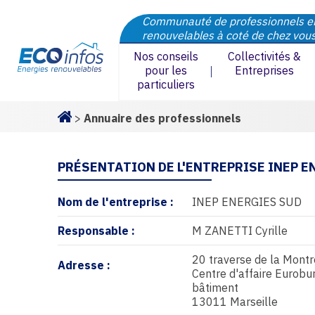
Communauté de professionnels e
renouvelables à coté de chez vou
Nos conseils
Collectivités &
pour les
Entreprises
particuliers
>
Annuaire des professionnels
Homepage
PRÉSENTATION DE L'ENTREPRISE INEP E
Nom de l'entreprise :
INEP ENERGIES SUD
Responsable :
M ZANETTI Cyrille
20 traverse de la Montr
Adresse :
Centre d'affaire Eurobu
bâtiment
13011 Marseille