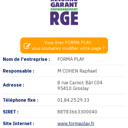
Vous êtes FORMA PLAY,
vous souhaitez modifier votre page ?
Nom de l'entreprise :
FORMA PLAY
Responsable :
M COHEN Raphael
8 rue Carnot, Bât C04
Adresse :
95410 Groslay
Téléphone fixe :
01.84.25.29.33
SIRET :
88783663300040
Site Internet :
www.formaplay.fr