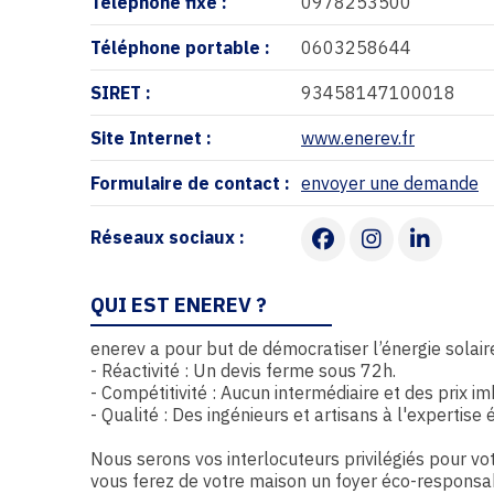
Téléphone fixe :
0978253500
Téléphone portable :
0603258644
SIRET :
93458147100018
Site Internet :
www.enerev.fr
Formulaire de contact :
envoyer une demande
Réseaux sociaux :
Facebook
Instagr
Link
QUI EST ENEREV ?
enerev a pour but de démocratiser l’énergie solai
- Réactivité : Un devis ferme sous 72h.
- Compétitivité : Aucun intermédiaire et des prix i
- Qualité : Des ingénieurs et artisans à l'expertise
Nous serons vos interlocuteurs privilégiés pour v
vous ferez de votre maison un foyer éco-responsa