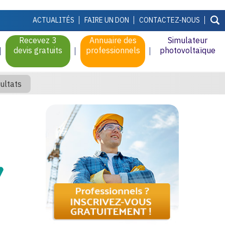
ACTUALITÉS
FAIRE UN DON
CONTACTEZ-NOUS
Recevez 3
Annuaire des
Simulateur
devis gratuits
professionnels
photovoltaïque
ultats