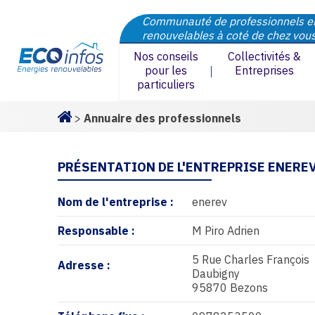
Communauté de professionnels e
renouvelables à coté de chez vou
Nos conseils
Collectivités &
pour les
Entreprises
particuliers
>
Annuaire des professionnels
Homepage
PRÉSENTATION DE L'ENTREPRISE ENERE
Nom de l'entreprise :
enerev
Responsable :
M Piro Adrien
5 Rue Charles François
Adresse :
Daubigny
95870 Bezons