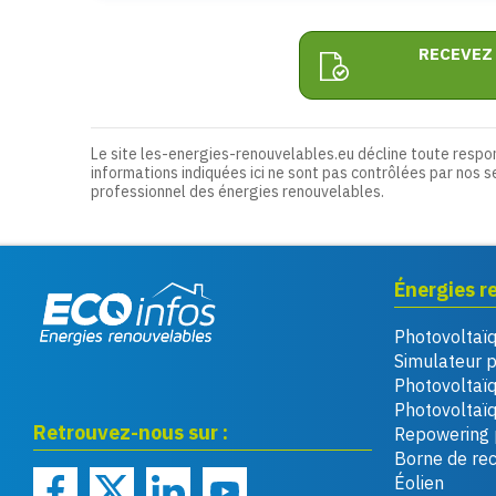
RECEVEZ
Le site les-energies-renouvelables.eu décline toute respo
informations indiquées ici ne sont pas contrôlées par nos s
professionnel des énergies renouvelables.
Énergies r
Photovoltaï
Eco infos énergies
Simulateur 
renouvelables
Photovoltaï
Photovoltaïq
Retrouvez-nous sur :
Repowering 
Borne de re
Éolien