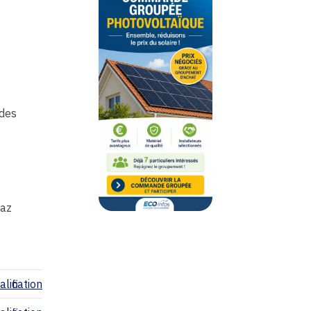
udes
gaz
lification