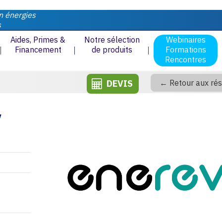
n énergies
s
Aides, Primes &
Notre sélection
Webinaires
Financement
de produits
Formations
Rencontres
DEVIS
← Retour aux rés
V