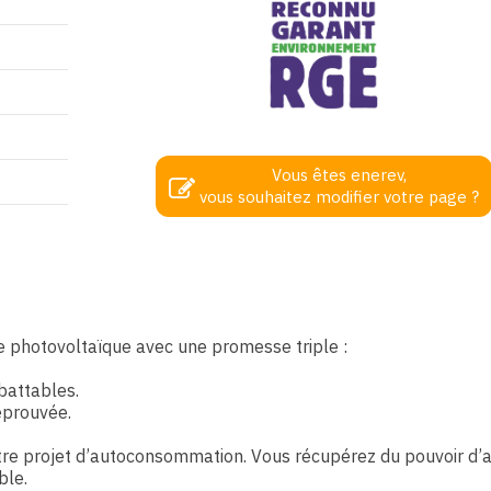
Vous êtes enerev,
vous souhaitez modifier votre page ?
am
edIn
re photovoltaïque avec une promesse triple :
mbattables.
 éprouvée.
otre projet d’autoconsommation. Vous récupérez du pouvoir d’
ble.