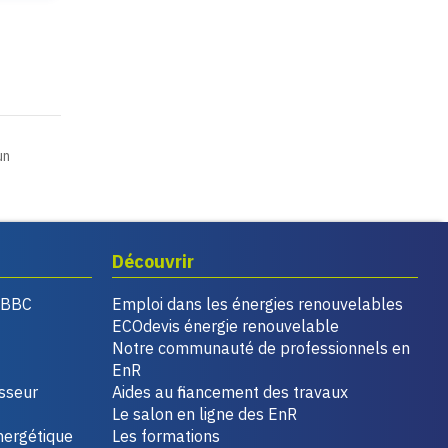
un
Découvrir
, BBC
Emploi dans les énergies renouvelables
ECOdevis énergie renouvelable
Notre communauté de professionnels en
EnR
isseur
Aides au financement des travaux
Le salon en ligne des EnR
nergétique
Les formations