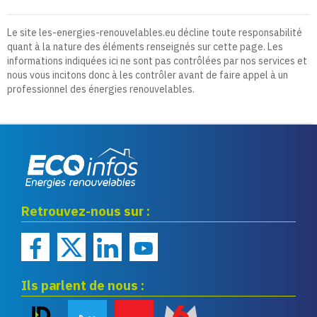
Le site les-energies-renouvelables.eu décline toute responsabilité
quant à la nature des éléments renseignés sur cette page. Les
informations indiquées ici ne sont pas contrôlées par nos services et
nous vous incitons donc à les contrôler avant de faire appel à un
professionnel des énergies renouvelables.
Eco infos énergies
Retrouvez-nous sur :
renouvelables
Ils parlent de nous :