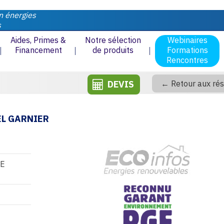
n énergies
s
Aides, Primes &
Notre sélection
Webinaires
Financement
de produits
Formations
Rencontres
DEVIS
← Retour aux rés
EL GARNIER
LE