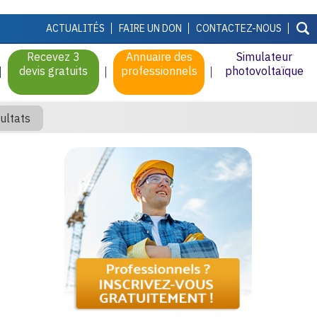
ACTUALITÉS
FAIRE UN DON
CONTACTEZ-NOUS
Recevez 3
Annuaire des
Simulateur
devis gratuits
professionnels
photovoltaïque
ultats