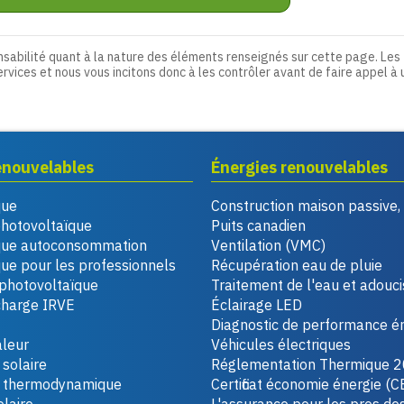
nsabilité quant à la nature des éléments renseignés sur cette page. Les
ervices et nous vous incitons donc à les contrôler avant de faire appel à 
enouvelables
Énergies renouvelables
que
Construction maison passive
photovoltaïque
Puits canadien
que autoconsommation
Ventilation (VMC)
ue pour les professionnels
Récupération eau de pluie
photovoltaïque
Traitement de l'eau et adouc
charge IRVE
Éclairage LED
Diagnostic de performance é
leur
Véhicules électriques
solaire
Réglementation Thermique 
u thermodynamique
Certificat économie énergie (C