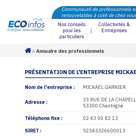
Communauté de professionnels e
renouvelables à coté de chez vou
Nos conseils
Collectivités &
pour les
Entreprises
particuliers
>
Annuaire des professionnels
Homepage
PRÉSENTATION DE L'ENTREPRISE MICKA
Nom de l'entreprise :
MICKAEL GARNIER
33 RUE DE LA CHAPEL
Adresse :
53300 Chantrigné
Téléphone fixe :
02 43 00 82 13
SIRET :
52343326600013