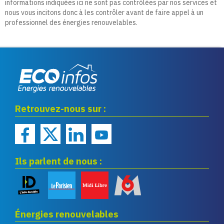
informations indiquées ici ne sont pas contrôlées par nos services et
nous vous incitons donc à les contrôler avant de faire appel à un
professionnel des énergies renouvelables.
Eco infos énergies
Retrouvez-nous sur :
renouvelables
Ils parlent de nous :
Énergies renouvelables