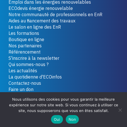
Emploi dans les énergies renouvelables
ECOdevis énergie renouvelable
Notre communauté de professionnels en EnR
Aides au financement des travaux
Le salon en ligne des EnR
Les formations
Boutique en ligne
Nos partenaires
Référencement
S'inscrire à la newsletter
Qui sommes-nous ?
Les actualités
La quotidienne d'ECOinfos
Contactez-nous
Faire un don
Nous utilisons des cookies pour vous garantir la meilleure
expérience sur notre site web. Si vous continuez à utiliser ce
Copyright 2026 - Tous droits réservés
Plan du site
site, nous supposerons que vous en êtes satisfait.
Mentions légales
Politique de confidentialité
Oui
Non
Conditions générales de vente
Contactez-nous