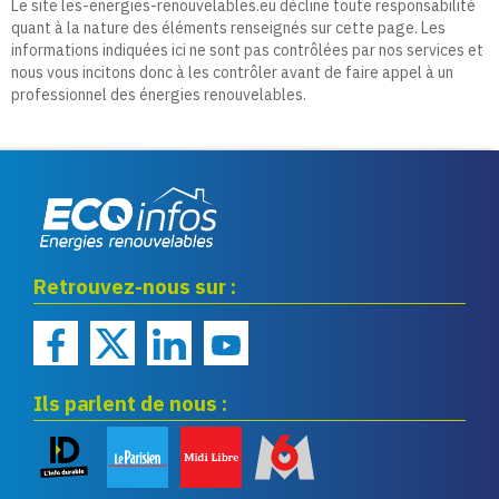
Le site les-energies-renouvelables.eu décline toute responsabilité
quant à la nature des éléments renseignés sur cette page. Les
informations indiquées ici ne sont pas contrôlées par nos services et
nous vous incitons donc à les contrôler avant de faire appel à un
professionnel des énergies renouvelables.
Eco infos énergies
Retrouvez-nous sur :
renouvelables
Ils parlent de nous :