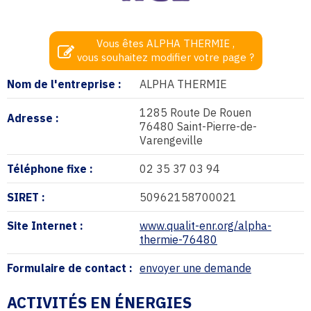
Vous êtes ALPHA THERMIE ,
vous souhaitez modifier votre page ?
Nom de l'entreprise :
ALPHA THERMIE
1285 Route De Rouen
Adresse :
76480 Saint-Pierre-de-
Varengeville
Téléphone fixe :
02 35 37 03 94
SIRET :
50962158700021
Site Internet :
www.qualit-enr.org/alpha-
thermie-76480
Formulaire de contact :
envoyer une demande
ACTIVITÉS EN ÉNERGIES