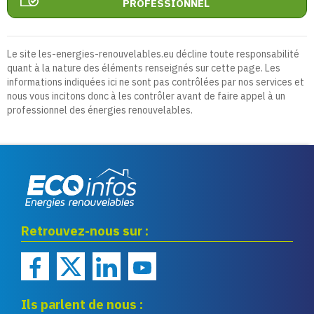
PROFESSIONNEL
Le site les-energies-renouvelables.eu décline toute responsabilité
quant à la nature des éléments renseignés sur cette page. Les
informations indiquées ici ne sont pas contrôlées par nos services et
nous vous incitons donc à les contrôler avant de faire appel à un
professionnel des énergies renouvelables.
Eco infos énergies
Retrouvez-nous sur :
renouvelables
Ils parlent de nous :