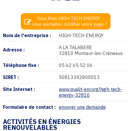
Vous êtes HIGH-TECH ENERGY ,
vous souhaitez modifier votre page ?
Nom de l'entreprise :
HIGH-TECH ENERGY
A LA TALABERE
Adresse :
32810 Montaut-les-Créneaux
Téléphone fixe :
05 62 65 52 06
SIRET :
50813342800013
Site Internet :
www.qualit-enr.org/high-tech-
energy-32810
Formulaire de contact :
envoyer une demande
ACTIVITÉS EN ÉNERGIES
RENOUVELABLES