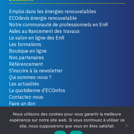
Emploi dans les énergies renouvelables
ECOdevis énergie renouvelable
Notre communauté de professionnels en EnR
Aides au financement des travaux
Le salon en ligne des EnR
Les formations
Boutique en ligne
Nos partenaires
Référencement
S'inscrire à la newsletter
Qui sommes-nous ?
Les actualités
La quotidienne d'ECOinfos
Contactez-nous
Faire un don
Nous utilisons des cookies pour vous garantir la meilleure
expérience sur notre site web. Si vous continuez à utiliser ce
Copyright 2026 - Tous droits réservés
Plan du site
site, nous supposerons que vous en êtes satisfait.
Mentions légales
Politique de confidentialité