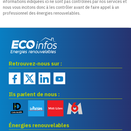
informations indiquées ici ne sont pas contrôlées par nos services et
nous vous incitons donc à les contrôler avant de faire appel à un
professionnel des énergies renouvelables.
Eco infos énergies
Retrouvez-nous sur :
renouvelables
Ils parlent de nous :
Énergies renouvelables