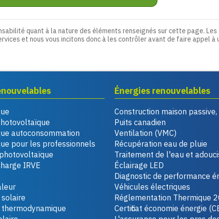
nsabilité quant à la nature des éléments renseignés sur cette page. Les
ervices et nous vous incitons donc à les contrôler avant de faire appel à 
enouvelables
Énergies renouvelables
que
Construction maison passive
photovoltaïque
Puits canadien
que autoconsommation
Ventilation (VMC)
ue pour les professionnels
Récupération eau de pluie
photovoltaïque
Traitement de l'eau et adouc
charge IRVE
Éclairage LED
Diagnostic de performance é
leur
Véhicules électriques
solaire
Réglementation Thermique 
u thermodynamique
Certificat économie énergie (C