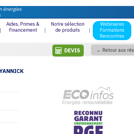
n énergies
s
Aides, Primes &
Notre sélection
Webinaires
Financement
de produits
Formations
Rencontres
DEVIS
← Retour aux rés
 YANNICK