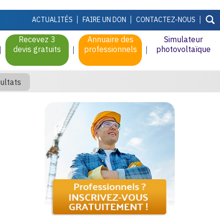
ACTUALITÉS
FAIRE UN DON
CONTACTEZ-NOUS
Recevez 3
Annuaire des
Simulateur
devis gratuits
professionnels
photovoltaïque
ultats