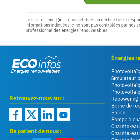
Le site les-energies-renouvelables.eu décline toute respo
informations indiquées ici ne sont pas contrôlées par nos s
professionnel des énergies renouvelables.
Énergies r
Photovoltaï
Eco infos énergies
Simulateur 
renouvelables
Photovoltaï
Photovoltaïq
Retrouvez-nous sur :
Repowering 
Borne de re
Éolien
Pompe à cha
Chauffe-eau 
Ils parlent de nous :
Chauffe-ea