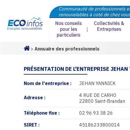
Communauté de professionnels e
renouvelables à coté de chez vou
Nos conseils
Collectivités &
pour les
Entreprises
particuliers
>
Annuaire des professionnels
Homepage
PRÉSENTATION DE L'ENTREPRISE JEHAN
Nom de l'entreprise :
JEHAN YANNICK
4 RUE DE CARHO
Adresse :
22800 Saint-Brandan
Téléphone fixe :
02 96 93 38 26
SIRET :
45186233800014