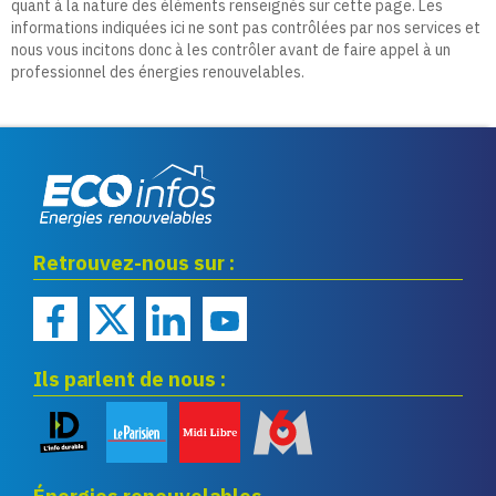
quant à la nature des éléments renseignés sur cette page. Les
informations indiquées ici ne sont pas contrôlées par nos services et
nous vous incitons donc à les contrôler avant de faire appel à un
professionnel des énergies renouvelables.
Eco infos énergies
Retrouvez-nous sur :
renouvelables
Ils parlent de nous :