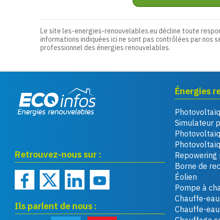
Le site les-energies-renouvelables.eu décline toute respo
informations indiquées ici ne sont pas contrôlées par nos s
professionnel des énergies renouvelables.
Énergies r
Photovoltaï
Eco infos énergies
Simulateur 
renouvelables
Photovoltaï
Photovoltaïq
Retrouvez-nous sur :
Repowering 
Borne de re
Éolien
Pompe à cha
Chauffe-eau 
Ils parlent de nous :
Chauffe-ea