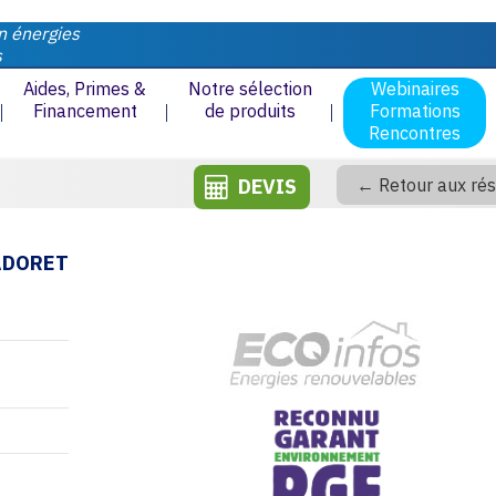
n énergies
s
Aides, Primes &
Notre sélection
Webinaires
Financement
de produits
Formations
Rencontres
DEVIS
← Retour aux rés
ADORET