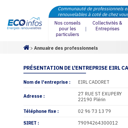
Communauté de professionnels e
renouvelables à coté de chez vou
Nos conseils
Collectivités &
pour les
Entreprises
particuliers
>
Annuaire des professionnels
Homepage
PRÉSENTATION DE L'ENTREPRISE EIRL C
Nom de l'entreprise :
EIRL CADORET
27 RUE ST EXUPERY
Adresse :
22190 Plérin
Téléphone fixe :
02 96 73 13 79
SIRET :
79094264300012