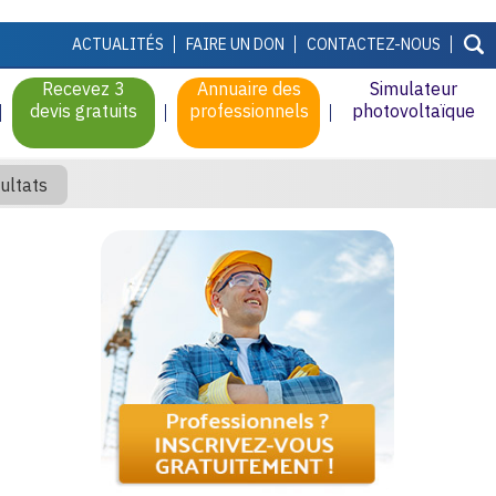
ACTUALITÉS
FAIRE UN DON
CONTACTEZ-NOUS
Recevez 3
Annuaire des
Simulateur
devis gratuits
professionnels
photovoltaïque
ultats