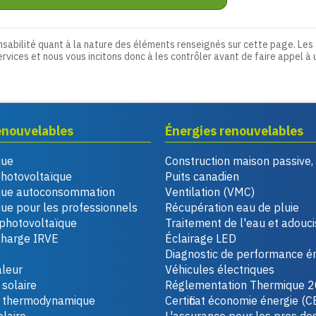
nsabilité quant à la nature des éléments renseignés sur cette page. Les
ervices et nous vous incitons donc à les contrôler avant de faire appel à 
enouvelables
Énergies renouvelables
que
Construction maison passive
photovoltaïque
Puits canadien
que autoconsommation
Ventilation (VMC)
ue pour les professionnels
Récupération eau de pluie
photovoltaïque
Traitement de l'eau et adouc
charge IRVE
Éclairage LED
Diagnostic de performance é
leur
Véhicules électriques
solaire
Réglementation Thermique 
u thermodynamique
Certificat économie énergie (C