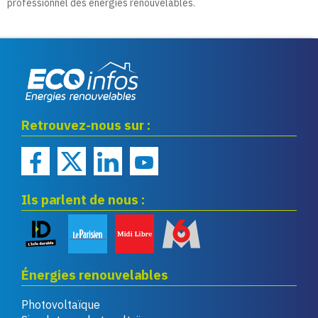
professionnel des énergies renouvelables.
Eco infos énergies
Retrouvez-nous sur :
renouvelables
Ils parlent de nous :
Énergies renouvelables
Photovoltaïque