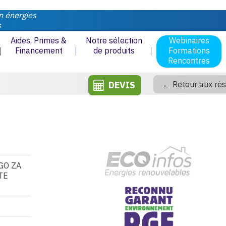
n énergies
s
Aides, Primes &
Notre sélection
Webinaires
Financement
de produits
Formations
Rencontres
DEVIS
← Retour aux rés
GO ZA
TE