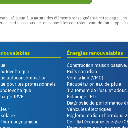
nsabilité quant à la nature des éléments renseignés sur cette page. Les
ervices et nous vous incitons donc à les contrôler avant de faire appel à 
enouvelables
Énergies renouvelables
que
Construction maison passive
photovoltaïque
Puits canadien
que autoconsommation
Ventilation (VMC)
ue pour les professionnels
Récupération eau de pluie
photovoltaïque
Traitement de l'eau et adouc
charge IRVE
Éclairage LED
Diagnostic de performance é
leur
Véhicules électriques
solaire
Réglementation Thermique 
u thermodynamique
Certificat économie énergie (C