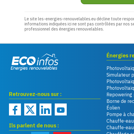
Le site les-energies-renouvelables.eu décline toute respo
informations indiquées ici ne sont pas contrôlées par nos s
professionnel des énergies renouvelables.
Énergies r
Photovoltaï
Eco infos énergies
Simulateur 
renouvelables
Photovoltaï
Photovoltaïq
Retrouvez-nous sur :
Repowering 
Borne de re
Éolien
Pompe à cha
Chauffe-eau 
Ils parlent de nous :
Chauffe-ea