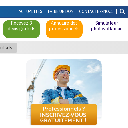
ACTUALITÉS
FAIRE UN DON
CONTACTEZ-NOUS
Recevez 3
Annuaire des
Simulateur
devis gratuits
professionnels
photovoltaïque
ultats