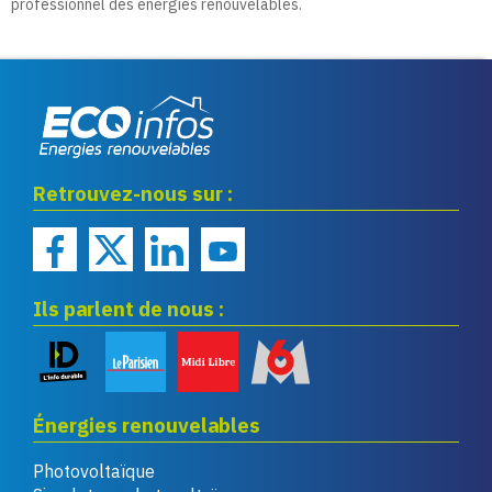
professionnel des énergies renouvelables.
Eco infos énergies
Retrouvez-nous sur :
renouvelables
Ils parlent de nous :
Énergies renouvelables
Photovoltaïque