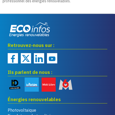
professionnel des énergies renouvelables.
Eco infos énergies
Retrouvez-nous sur :
renouvelables
Ils parlent de nous :
Énergies renouvelables
Photovoltaïque