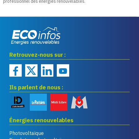
professionnel des énergies renouvelables.
Eco infos énergies
Retrouvez-nous sur :
renouvelables
Ils parlent de nous :
Énergies renouvelables
Photovoltaïque